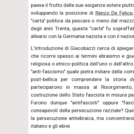
paese il frutto delle sue esigenze estere piutt
sviluppando la posizione di
Renzo De Felice
"carta" politica da pescare o meno dal mazzo
degli anni Trenta, questa "carta" fu sopraffat
allearsi con la Germania nazista e con il nazio
L'introduzione di Giacobazzi cerca di spiegare
che ricorre spesso ai termini ebraismo e g
religiosa o etnico-politica dell'uno o dell'altro
"anti-fascismo" quale pietra miliare della comu
post-bellica per comprendere la storia del
parteciparono in massa al Risorgimento,
costruzione dello Stato fascista in misura pari,
Furono dunque "antifascisti" oppure "fasc
consapevoli della persecuzione razziale? Que
la persecuzione antiebraica, ma concentrarsi s
italiano e gli ebrei.