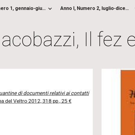
Anno I, Numero 1, gennaio-giugno 2012
Anno I, Numero 2, luglio-dicembre 2012
ip to main content
Skip to navigat
acobazzi, Il fez e
quantine di documenti relativi ai contatti
na del Veltro 2012, 318 pp., 25 €