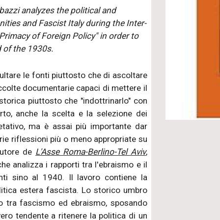
azzi analyzes the political and
ies and Fascist Italy during the Inter-
Primacy of Foreign Policy" in order to
d of the 1930s.
ltare le fonti piuttosto che di ascoltare
accolte documentarie capaci di mettere il
storica piuttosto che "indottrinarlo" con
rto, anche la scelta e la selezione dei
tativo, ma è assai più importante dar
rie riflessioni più o meno appropriate su
autore de
L'Asse Roma-Berlino-Tel Aviv
,
he analizza i rapporti tra l'ebraismo e il
ti sino al 1940. Il lavoro contiene la
olitica estera fascista. Lo storico umbro
to tra fascismo ed ebraismo, sposando
ero tendente a ritenere la politica di un