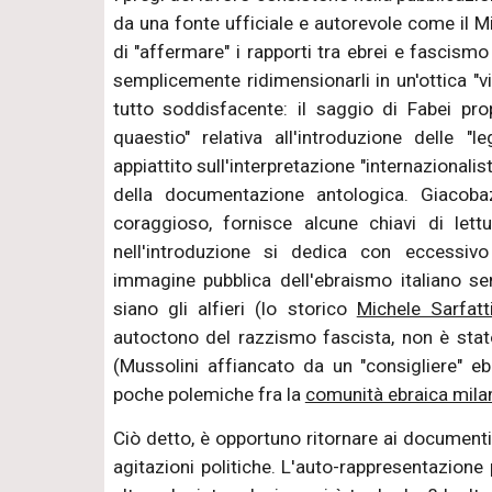
da una fonte ufficiale e autorevole come il Min
di "affermare" i rapporti tra ebrei e fascism
semplicemente ridimensionarli in un'ottica "vit
tutto soddisfacente: il saggio di Fabei pr
quaestio" relativa all'introduzione delle "l
appiattito sull'interpretazione "internazionalis
della documentazione antologica. Giacoba
coraggioso, fornisce alcune chiavi di lett
nell'introduzione si dedica con eccessiv
immagine pubblica dell'ebraismo italiano s
siano gli alfieri (lo storico
Michele Sarfatt
autoctono del razzismo fascista, non è stato
(Mussolini affiancato da un "consigliere" e
poche polemiche fra la
comunità ebraica mila
Ciò detto, è opportuno ritornare ai documenti 
agitazioni politiche. L'auto-rappresentazione p