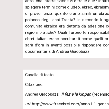
altro: che interrelazione vi è tra le due? Inol
spiegare termini come giudeo, ebreo, ebraismo,
di provenienza: quanto erano simili un ebre
polacco degli anni Trenta? In secondo luogo
comunità ebraica era dettata da adesione c
ragioni pratiche? Quali furono le responsabili
ebrei italiani erano acculturati come quelli o
sarà d'ora in avanti possibile rispondere co
documentaria di Andrea Giacobazzi.
Casella di testo
Citazione:
Andrea Giacobazzi,
Il fez e la kippah
(recension
url
: http://www.freeebrei.com/anno-i-1-genna