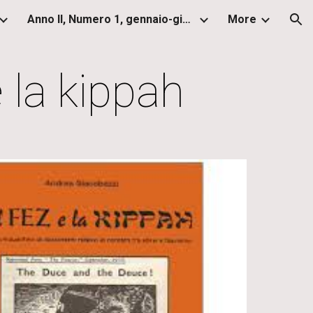
Anno II, Numero 1, gennaio-giugno 2013
More
ion
 la kippah