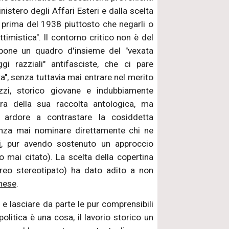
istero degli Affari Esteri e dalla scelta
o prima del 1938 piuttosto che negarli o
timistica". Il contorno critico non è del
opone un quadro d'insieme del "vexata
eggi razziali" antifasciste, che ci pare
ta", senza tuttavia mai entrare nel merito
zzi, storico giovane e indubbiamente
ura della sua raccolta antologica, ma
o ardore a contrastare la cosiddetta
enza mai nominare direttamente chi ne
i
, pur avendo sostenuto un approccio
 mai citato). La scelta della copertina
breo stereotipato) ha dato adito a non
nese
.
e lasciare da parte le pur comprensibili
olitica è una cosa, il lavorio storico un