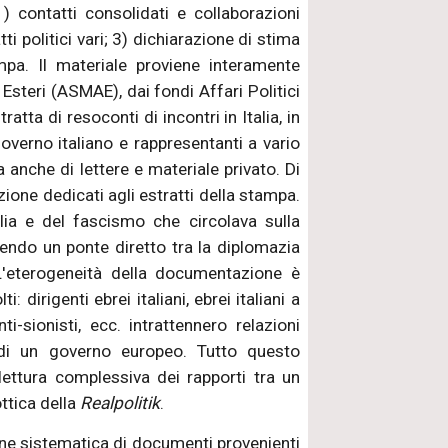
1) contatti consolidati e collaborazioni
i politici vari; 3) dichiarazione di stima
mpa. Il materiale proviene interamente
 Esteri (ASMAE), dai fondi Affari Politici
tta di resoconti di incontri in Italia, in
governo italiano e rappresentanti a vario
ma anche di lettere e materiale privato. Di
ione dedicati agli estratti della stampa.
alia e del fascismo che circolava sulla
nendo un ponte diretto tra la diplomazia
L'eterogeneità della documentazione è
: dirigenti ebrei italiani, ebrei italiani a
nti-sionisti, ecc. intrattennero relazioni
i di un governo europeo. Tutto questo
lettura complessiva dei rapporti tra un
ttica della
Realpolitik
.
one sistematica di documenti provenienti