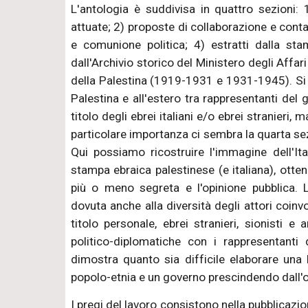
L'antologia è suddivisa in quattro sezioni: 
attuate; 2) proposte di collaborazione e contatt
e comunione politica; 4) estratti dalla sta
dall'Archivio storico del Ministero degli Affari
della Palestina (1919-1931 e 1931-1945). Si tra
Palestina e all'estero tra rappresentanti del 
titolo degli ebrei italiani e/o ebrei stranieri, 
particolare importanza ci sembra la quarta sez
Qui possiamo ricostruire l'immagine dell'It
stampa ebraica palestinese (e italiana), otte
più o meno segreta e l'opinione pubblica. 
dovuta anche alla diversità degli attori coinvolti
titolo personale, ebrei stranieri, sionisti e a
politico-diplomatiche con i rappresentant
dimostra quanto sia difficile elaborare una 
popolo-etnia e un governo prescindendo dall'o
I pregi del lavoro consistono nella pubblicazi