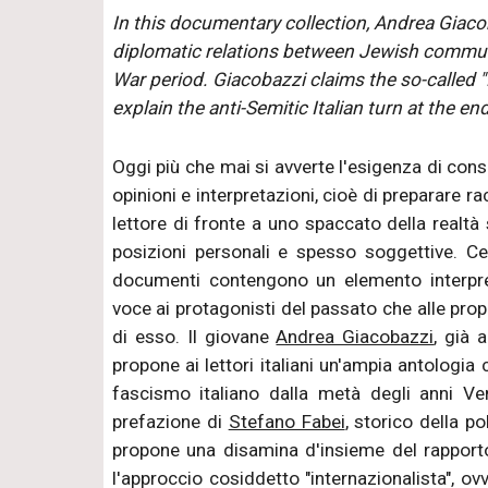
In this documentary collection, Andrea Giacob
diplomatic relations between Jewish communit
War period. Giacobazzi claims the so-called "
explain the anti-Semitic Italian turn at the en
Oggi più che mai si avverte l'esigenza di consu
opinioni e interpretazioni, cioè di preparare r
lettore di fronte a uno spaccato della realtà 
posizioni personali e spesso soggettive. Ce
documenti contengono un elemento interpre
voce ai protagonisti del passato che alle prop
di esso. Il giovane
Andrea Giacobazzi
, già 
propone ai lettori italiani un'ampia antologia c
fascismo italiano dalla metà degli anni Ven
prefazione di
Stefano Fabei
, storico della p
propone una disamina d'insieme del rappor
l'approccio cosiddetto "internazionalista", ovv