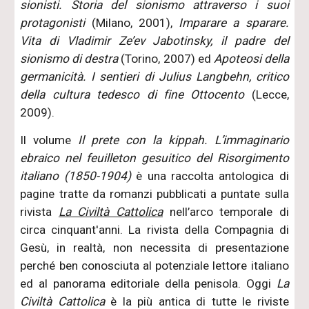
sionisti. Storia del sionismo attraverso i suoi
protagonisti
(Milano, 2001),
Imparare a sparare.
Vita di Vladimir Ze’ev Jabotinsky, il padre del
sionismo di destra
(Torino, 2007) ed
Apoteosi della
germanicità. I sentieri di Julius Langbehn, critico
della cultura tedesco di fine Ottocento
(Lecce,
2009).
Il volume
Il prete con la kippah. L’immaginario
ebraico nel feuilleton gesuitico del Risorgimento
italiano (1850-1904)
è una raccolta antologica di
pagine tratte da romanzi pubblicati a puntate sulla
rivista
La Civiltà Cattolica
nell’arco temporale di
circa cinquant'anni. La rivista della Compagnia di
Gesù, in realtà, non necessita di presentazione
perché ben conosciuta al potenziale lettore italiano
ed al panorama editoriale della penisola. Oggi
La
Civiltà Cattolica
è la più antica di tutte le riviste