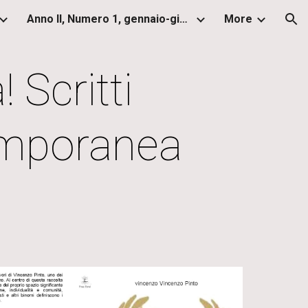
Anno II, Numero 1, gennaio-giugno 2013
More
ion
 Scritti
temporanea