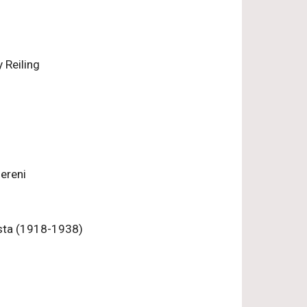
y Reiling
Sereni
cista (1918-1938)