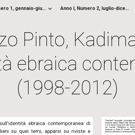
Anno I, Numero 1, gennaio-giugno 2012
Anno I, Numero 2, luglio-dicembre 2012
ip to main content
Skip to navigat
o Pinto, Kadima!
tità ebraica con
(1998-2012)
ull'identità ebraica contemporanea di
iani su quei temi, apparsi su riviste e