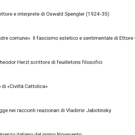
lettore e interprete di Oswald Spengler (1924-35)
 Madre comune». Il fascismo estetico e sentimentale di Etto
heodor Herzl scrittore di feuilletons filosofici
di «Civiltà Cattolica»
legge nei racconti reazionari di Vladimir Jabotinsky
romanzo italiano del primo Novecento