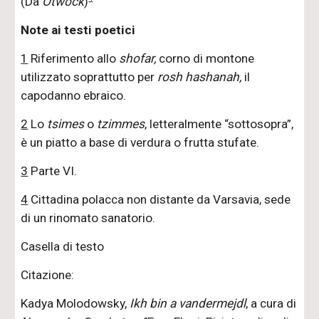
(Da
Otwock
)
Note ai testi poetici
1
Riferimento allo
shofar,
corno di montone
utilizzato soprattutto per
rosh hashanah,
il
capodanno ebraico.
2
Lo
tsimes
o
tzimmes
, letteralmente “sottosopra”,
è un piatto a base di verdura o frutta stufate.
3
Parte VI.
4
Cittadina polacca non distante da Varsavia, sede
di un rinomato sanatorio.
Casella di testo
Citazione:
Kadya Molodowsky,
Ikh bin a vandermejdl
, a cura di