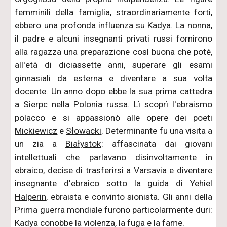
femminili della famiglia, straordinariamente forti,
ebbero una profonda influenza su Kadya. La nonna,
il padre e alcuni insegnanti privati russi fornirono
alla ragazza una preparazione così buona che poté,
all'età di diciassette anni, superare gli esami
ginnasiali da esterna e diventare a sua volta
docente. Un anno dopo ebbe la sua prima cattedra
a
Sierpc
nella Polonia russa. Lì scoprì l'ebraismo
polacco e si appassionò alle opere dei poeti
Mickiewicz
e
Słowacki
. Determinante fu una visita a
un zia a
Białystok
: affascinata dai giovani
intellettuali che parlavano disinvoltamente in
ebraico, decise di trasferirsi a Varsavia e diventare
insegnante d'ebraico sotto la guida di
Yehiel
Halperin
, ebraista e convinto sionista. Gli anni della
Prima guerra mondiale furono particolarmente duri:
Kadya conobbe la violenza, la fuga e la fame.