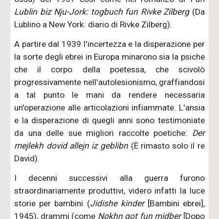
Lublin biz Nju-Jork: togbuch fun Rivke Zilberg
(Da
Lublino a New York: diario di Rivke Zilberg).
A partire dal 1939 l'incertezza e la disperazione per
la sorte degli ebrei in Europa minarono sia la psiche
che il corpo della poetessa, che scivolò
progressivamente nell'autolesionismo, graffiandosi
a tal punto le mani da rendere necessaria
un'operazione alle articolazioni infiammate. L'ansia
e la disperazione di quegli anni sono testimoniate
da una delle sue migliori raccolte poetiche:
Der
mejlekh dovid allejn iz geblibn
(È rimasto solo il re
David).
I decenni successivi alla guerra furono
straordinariamente produttivi, videro infatti la luce
storie per bambini (
Jidishe kinder
[Bambini ebrei],
1945), drammi (come
Nokhn got fun midber
[Dopo