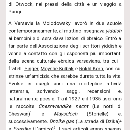
di Otwock, nei pressi della città e un viaggio a
Parigi.
A Varsavia la Molodowsky lavorò in due scuole
contemporaneamente, al mattino insegnava
yiddish
ai bambini e di sera dava lezioni di ebraico. Entrò a
far parte dell'Associazione degli scrittori yiddish e
venne a contatto con gli esponenti più importanti
della scena culturale ebraica varsaviana, tra cui i
fratelli
Singer
,
Moyshe Kulbak
e
Rokhl Korn
, con cui
strinse un'amicizia che sarebbe durata tutta la vita.
Svolse in quegli anni una molteplice attività
letteraria, scrivendo saggi, recensioni e,
naturalmente, poesie. Tra il 1927 e il 1935 uscirono
le raccolte
Chesnwendike necht
(Le notti di
1
Cheswan)
e
Mayselech
(Storielle) e,
2
successivamente,
Dhzike gas
(La strada di Dzika)
3
e
Freydke
(L'amico)
. I suoi articoli erano spesso