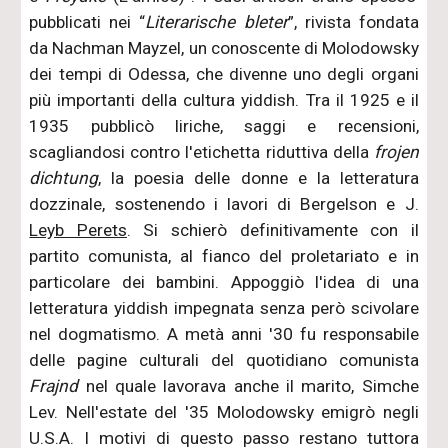
pubblicati nei “
Literarische bleter
”, rivista fondata
da Nachman Mayzel, un conoscente di Molodowsky
dei tempi di Odessa, che divenne uno degli organi
più importanti della cultura yiddish. Tra il 1925 e il
1935 pubblicò liriche, saggi e recensioni,
scagliandosi contro l'etichetta riduttiva della
frojen
dichtung
, la poesia delle donne e la letteratura
dozzinale, sostenendo i lavori di Bergelson e J.
Leyb Perets
. Si schierò definitivamente con il
partito comunista, al fianco del proletariato e in
particolare dei bambini. Appoggiò l'idea di una
letteratura yiddish impegnata senza però scivolare
nel dogmatismo. A metà anni '30 fu responsabile
delle pagine culturali del quotidiano comunista
Frajnd
nel quale lavorava anche il marito, Simche
Lev. Nell'estate del '35 Molodowsky emigrò negli
U.S.A. I motivi di questo passo restano tuttora