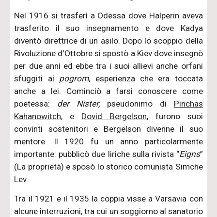
Nel 1916 si trasferì a Odessa dove Halperin aveva
trasferito il suo insegnamento e dove Kadya
diventò direttrice di un asilo. Dopo lo scoppio della
Rivoluzione d'Ottobre si spostò a Kiev dove insegnò
per due anni ed ebbe tra i suoi allievi anche orfani
sfuggiti ai
pogrom
, esperienza che era toccata
anche a lei. Cominciò a farsi conoscere come
poetessa:
der Nister,
pseudonimo di
Pinchas
Kahanowitch
, e
Dovid Bergelson
, furono suoi
convinti sostenitori e Bergelson divenne il suo
mentore. Il 1920 fu un anno particolarmente
importante: pubblicò due liriche sulla rivista “
Eigns
”
(La proprietà) e sposò lo storico comunista Simche
Lev.
Tra il 1921 e il 1935 la coppia visse a Varsavia con
alcune interruzioni, tra cui un soggiorno al sanatorio