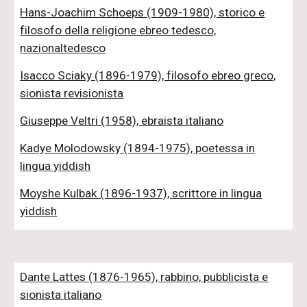
Hans-Joachim Schoeps (1909-1980), storico e
filosofo della religione ebreo tedesco,
nazionaltedesco
Isacco Sciaky (1896-1979), filosofo ebreo greco,
sionista revisionista
Giuseppe Veltri (1958), ebraista italiano
Kadye Molodowsky (1894-1975), poetessa in
lingua yiddish
Moyshe Kulbak (1896-1937), scrittore in lingua
yiddish
Dante Lattes (1876-1965), rabbino, pubblicista e
sionista italiano