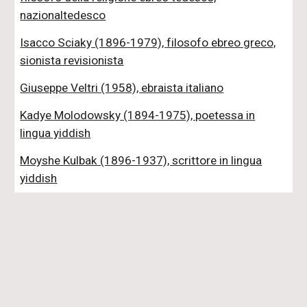
nazionaltedesco
Isacco Sciaky (1896-1979), filosofo ebreo greco,
sionista revisionista
Giuseppe Veltri (1958), ebraista italiano
Kadye Molodowsky (1894-1975), poetessa in
lingua yiddish
Moyshe Kulbak (1896-1937), scrittore in lingua
yiddish