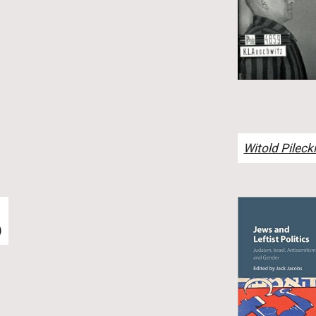
Witold Pileck
)