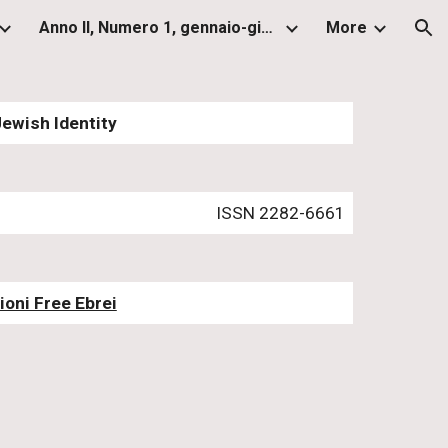
Anno II, Numero 1, gennaio-giugno 2013
More
ion
Jewish Identity
ISSN 2282-6661
ioni Free Ebrei