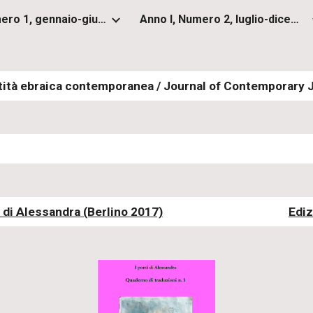
Anno I, Numero 1, gennaio-giugno 2012
Anno I, Numero 2, luglio-dicembre 2012
ip to main content
Skip to navigat
ntità ebraica contemporanea / Journal of Contemporary 
i di Alessandra (Berlino 2017)
Ediz