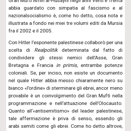
Gran Muftì Amin al-Husayni negli anni Venti e Trenta
abbia guardato con simpatia al fascismo e al
nazionalsocialismo è, come ho detto, cosa nota e
illustrata a fondo nei miei tre volumi editi da Mursia
fra il 2002 e il 2005.
Con Hitler l’esponente palestinese collaborò per una
scelta di
Realpolitik
determinata dal fatto di
condividere gli stessi nemici dell’Asse, Gran
Bretagna e Francia
in primis
, entrambe potenze
coloniali. Se, per inciso, non esiste un documento
nel quale Hitler abbia messo chiaramente nero su
bianco «l’ordine» di sterminare gli ebrei, ancor meno
provabile è un coinvolgimento del Gran Muftì nella
programmazione e nell’attuazione dell’Olocausto.
Quanto all’«antisemitismo» del leader palestinese,
tale affermazione è priva di senso, essendo gli
arabi semiti come gli ebrei. Come ho detto altrove,