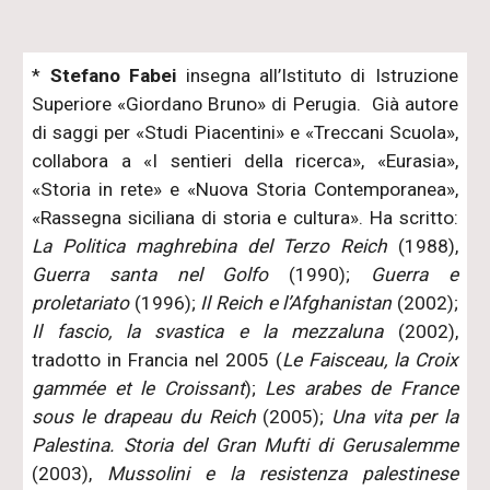
*
Stefano Fabei
insegna all’Istituto di Istruzione
Superiore «Giordano Bruno» di Perugia. Già autore
di saggi per «Studi Piacentini» e «Treccani Scuola»,
collabora a «I sentieri della ricerca», «Eurasia»,
«Storia in rete» e «Nuova Storia Contemporanea»,
«Rassegna siciliana di storia e cultura». Ha scritto:
La Politica maghrebina del Terzo Reich
(1988),
Guerra santa nel Golfo
(1990);
Guerra e
proletariato
(1996);
Il Reich e l’Afghanistan
(2002);
Il fascio, la svastica e la mezzaluna
(2002),
tradotto in Francia nel 2005 (
Le Faisceau, la Croix
gammée et le Croissant
);
Les arabes de France
sous le drapeau du Reich
(2005);
Una vita per la
Palestina. Storia del Gran Mufti di Gerusalemme
(2003),
Mussolini e la resistenza palestinese