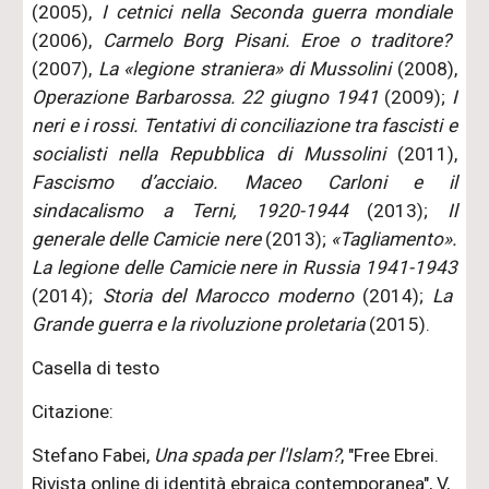
(2005),
I cetnici nella Seconda guerra mondiale
(2006),
Carmelo Borg Pisani. Eroe o traditore?
(2007),
La «legione straniera» di Mussolini
(2008),
Operazione Barbarossa. 22 giugno 1941
(2009);
I
neri e i rossi. Tentativi di conciliazione tra fascisti e
socialisti nella Repubblica di Mussolini
(2011),
Fascismo d’acciaio. Maceo Carloni e il
sindacalismo a Terni, 1920-1944
(2013);
Il
generale delle Camicie nere
(2013);
«Tagliamento».
La legione delle Camicie nere in Russia 1941-1943
(2014);
Storia del Marocco moderno
(2014);
La
Grande guerra e la rivoluzione proletaria
(2015).
Casella di testo
Citazione:
Stefano Fabei,
Una spada per l'Islam?
, "Free Ebrei.
Rivista online di identità ebraica contemporanea", V,