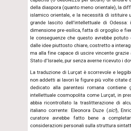
della diaspora (quanto meno orientale), la diff
islamico orientale, e la necessità di istituir
grande lascito dell'intellettuale di Odessa: 
dimensione pre-esilica, fatta di orgoglio e fie
le conseguenze che questo avrebbe potuto
dalle idee piuttosto chiare, costretto a interag
ma alla fine capace di uscire vincente grazie a
Stato d'Israele, pur senza averne ricevuto i d
La traduzione di Lurçat è scorrevole e leggib
non addetti ai lavori le figure più volte citat
dedicato alla parentesi romana contiene g
intellettuale cosmopolita come Lurçat, in pre
abbia ricontrollato la traslitterazione di a
italiano corrente: Eleonora Duze (
sic!
), Enri
curatore avrebbe fatto bene a completar
considerazioni personali sulla struttura sintat