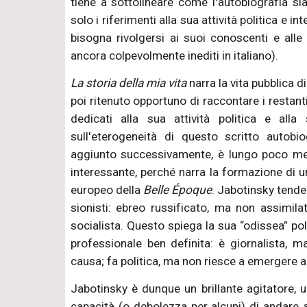
tiene a sottolineare come l'autobiografia sia
solo i riferimenti alla sua attività politica e in
bisogna rivolgersi ai suoi conoscenti e alle 
ancora colpevolmente inediti in italiano).
La storia della mia vita
narra la vita pubblica d
poi ritenuto opportuno di raccontare i restanti
dedicati alla sua attività politica e all
sull'eterogeneità di questo scritto autobio
aggiunto successivamente, è lungo poco men
interessante, perché narra la formazione di u
europeo della
Belle Époque
. Jabotinsky tende 
sionisti: ebreo russificato, ma non assimila
socialista. Questo spiega la sua “odissea” poli
professionale ben definita: è giornalista, m
causa; fa politica, ma non riesce a emergere a
Jabotinsky è dunque un brillante agitatore, 
capacità (o debolezza per alcuni) di andare a