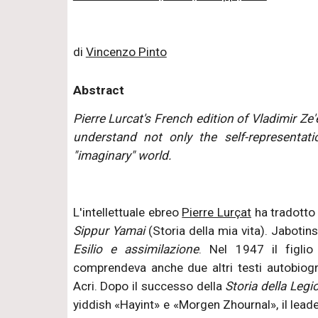
di
Vincenzo Pinto
Abstract
Pierre Lurcat's French edition of Vladimir Ze
understand not only the self-representati
"imaginary" world.
L'intellettuale ebreo
Pierre Lurçat
ha tradotto 
Sippur Yamai
(Storia della mia vita). Jabotins
Esilio e assimilazione
. Nel 1947 il figli
comprendeva anche due altri testi autobiogra
Acri. Dopo il successo della
Storia della Legi
yiddish «Hayint» e «Morgen Zhournal», il lead