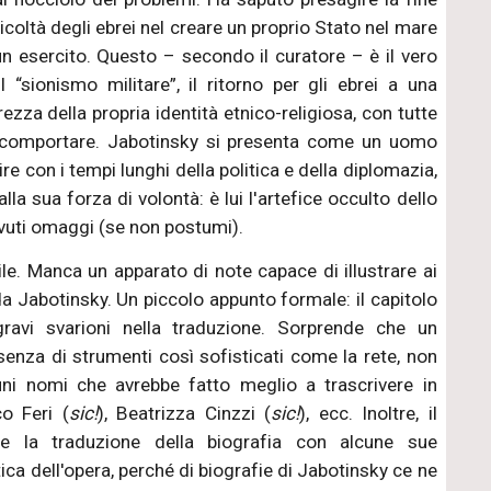
icoltà degli ebrei nel creare un proprio Stato nel mare
e un esercito. Questo – secondo il curatore – è il vero
il “sionismo militare”, il ritorno per gli ebrei a una
rezza della propria identità etnico-religiosa, con tutte
 comportare. Jabotinsky si presenta come un uomo
ire con i tempi lunghi della politica e della diplomazia,
lla sua forza di volontà: è lui l'artefice occulto dello
ovuti omaggi (se non postumi).
ile. Manca un apparato di note capace di illustrare ai
e da Jabotinsky. Un piccolo appunto formale: il capitolo
ravi svarioni nella traduzione. Sorprende che un
senza di strumenti così sofisticati come la rete, non
lcuni nomi che avrebbe fatto meglio a trascrivere in
co Feri (
sic!
), Beatrizza Cinzzi (
sic!
), ecc. Inoltre, il
e la traduzione della biografia con alcune sue
tica dell'opera, perché di biografie di Jabotinsky ce ne