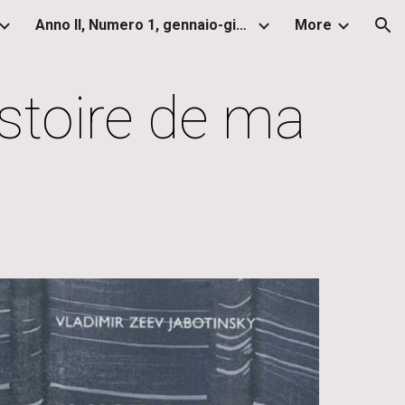
Anno II, Numero 1, gennaio-giugno 2013
More
ion
istoire de ma