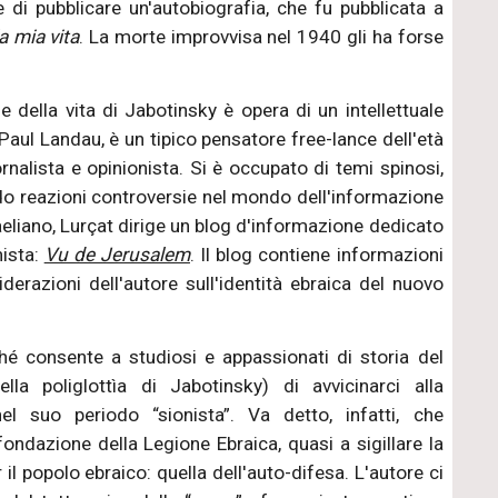
 e di pubblicare un'autobiografia, che fu pubblicata a
a mia vita
. La morte improvvisa nel 1940 gli ha forse
 della vita di Jabotinsky è opera di un intellettuale
aul Landau, è un tipico pensatore free-lance dell'età
ornalista e opinionista. Si è occupato di temi spinosi,
do reazioni controversie nel mondo dell'informazione
raeliano, Lurçat dirige un blog d'informazione dedicato
nista:
Vu de Jerusalem
. Il blog contiene informazioni
siderazioni dell'autore sull'identità ebraica del nuovo
ché consente a studiosi e appassionati di storia del
a poliglottìa di Jabotinsky) di avvicinarci alla
nel suo periodo “sionista”. Va detto, infatti, che
fondazione della Legione Ebraica, quasi a sigillare la
r il popolo ebraico: quella dell'auto-difesa. L'autore ci