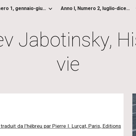
Anno I, Numero 1, gennaio-giugno 2012
Anno I, Numero 2, luglio-dicembre 2012
ip to main content
Skip to navigat
ev Jabotinsky, H
vie
, traduit da l'hébreu par Pierre I. Lurçat, Paris, Editions