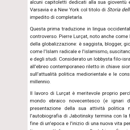
alcuni capitoletti dedicati alla sua gioventù
Varsavia e a New York col titolo di
Storia dell
impedito di completarla.
Questa prima traduzione in lingua occidentale
controverso. Pierre Lurçat, noto anche come P
della globalizzazione: è saggista, blogger, gi
come l'Islam radicale e l'islamismo, suscitan
e degli studi. Considerato un lobbysta filo-is
all'ebreo contemporaneo riletto in chiave sio
sull'attualità politica mediorientale e le con
millennio.
Il lavoro di Lurçat è meritevole proprio per
mondo ebraico novecentesco (e ignari dell
presentazione della sua attività politica 
l'autobiografia di Jabotinsky termina con la 
fine di un'epoca e l'inizio di una nuova vita pe