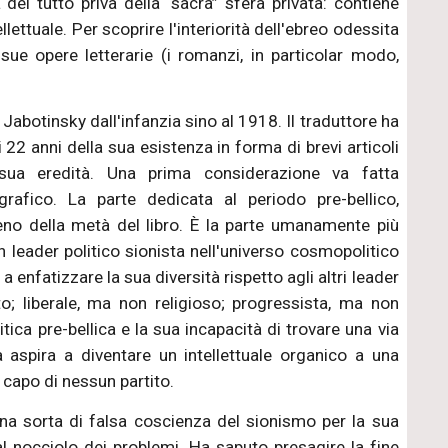
 del tutto priva della “sacra” sfera privata: contiene
tellettuale. Per scoprire l'interiorità dell'ebreo odessita
sue opere letterarie (i romanzi, in particolar modo,
i Jabotinsky dall'infanzia sino al 1918. Il traduttore ha
 22 anni della sua esistenza in forma di brevi articoli
a sua eredità. Una prima considerazione va fatta
grafico. La parte dedicata al periodo pre-bellico,
o della metà del libro. È la parte umanamente più
n leader politico sionista nell'universo cosmopolitico
a enfatizzare la sua diversità rispetto agli altri leader
to; liberale, ma non religioso; progressista, ma non
tica pre-bellica e la sua incapacità di trovare una via
a aspira a diventare un intellettuale organico a una
 capo di nessun partito.
una sorta di falsa coscienza del sionismo per la sua
l nocciolo dei problemi. Ha saputo presagire la fine