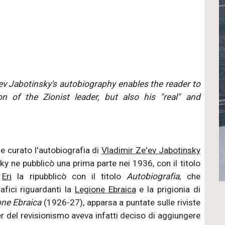
'ev Jabotinsky's autobiography enables the reader to
on of the Zionist leader, but also his "real" and
e curato l'autobiografia di
Vladimir Ze'ev Jabotinsky
ky ne pubblicò una prima parte nei 1936, con il titolo
o
Eri
la ripubblicò con il titolo
Autobiografia
, che
fici riguardanti la
Legione Ebraica
e la prigionia di
one Ebraica
(1926-27), apparsa a puntate sulle riviste
er del revisionismo aveva infatti deciso di aggiungere