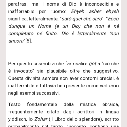
parafrasi, ma il nome di Dio è inconoscibile e
inafferrabile per l’uomo:
Ehyeh asher ehyeh
significa, letteralmente, “
sarò quel che sarò
”. “
Ecco
dunque un Nome (e un Dio) che non è né
completato né finito. Dio è letteralmente ‘non
ancora’
”[5].
Per questo ci sembra che far risalire
got
a “ciò che
è invocato” sia plausibile oltre che suggestivo.
Questa divinità sembra non aver contorni precisi, è
inafferrabile e tuttavia ben presente come vedremo
negli esempi successivi.
Testo fondamentale della mistica ebraica,
frequentemente citato dagli scrittori in lingua
yiddisch, lo
Zohar
(il Libro dello splendore), scritto
probabilmente nel tardo Duecento, contiene una