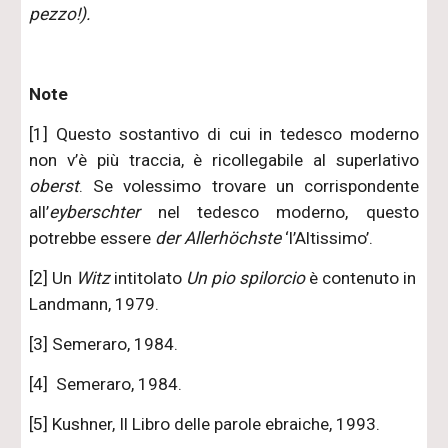
pezzo!).
Note
[1] Questo sostantivo di cui in tedesco moderno
non v’è più traccia, è ricollegabile al superlativo
oberst
. Se volessimo trovare un corrispondente
all’
eyberschter
nel tedesco moderno, questo
potrebbe essere
der Allerhöchste
‘l’Altissimo’.
[2] Un
Witz
intitolato
Un pio spilorcio
è contenuto in
Landmann, 1979.
[3] Semeraro, 1984.
[4] Semeraro, 1984.
[5] Kushner, Il Libro delle parole ebraiche, 1993.