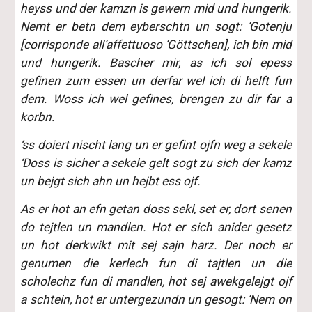
heyss und der kamzn is gewern mid und hungerik.
Nemt er betn dem eyberschtn un sogt: ‘Gotenju
[corrisponde all’affettuoso ‘Göttschen], ich bin mid
und hungerik. Bascher mir, as ich sol epess
gefinen zum essen un derfar wel ich di helft fun
dem. Woss ich wel gefines, brengen zu dir far a
korbn.
‘ss doiert nischt lang un er gefint ojfn weg a sekele
‘Doss is sicher a sekele gelt sogt zu sich der kamz
un bejgt sich ahn un hejbt ess ojf.
As er hot an efn getan doss sekl, set er, dort senen
do tejtlen un mandlen. Hot er sich anider gesetz
un hot derkwikt mit sej sajn harz. Der noch er
genumen die kerlech fun di tajtlen un die
scholechz fun di mandlen, hot sej awekgelejgt ojf
a schtein, hot er untergezundn un gesogt: ‘Nem on