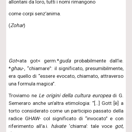
allontani da loro, tutti i nomi rimangono
come corpi senz’anima.
(
Zohar
)
Got
<ata got< germ.*
guda
probabilmente dall’ie.
*
ghau
-, “chiamare”: il significato, presumibilmente,
era quello di “essere evocato, chiamato, attraverso
una formula magica”.
Troviamo ne
Le origini della cultura europea
di G.
Semeraro anche un’altra etimologia: “[…] Gott [è] a
torto considerato come un participio passato della
radice GHAW- col significato di “invocato” e con
riferimento all’a.i.
hávate
‘chiama’: tale voce
got
,