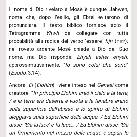
Il nome di Dio rivelato a Mosè è dunque Jahweh,
nome che, dopo l’esilio, gli Ebrei evitarono di
pronunciare. Il testo biblico fornisce solo il
Tetragramma
Yhwh
da collegare con tutta
probabilità alla radice del verbo ‘essere’,
hjh
(יהוה);
nel roveto ardente Mosè chiede a Dio del Suo
nome, ma Dio risponde:
Ehyeh asher ehyeh
:
approssimativamente, “
Io sono colui che sono
”
(
Esodo
, 3,14).
Ancora:
El
(
Elohim
) viene inteso nel
Genesi
come
creatore: “
In principio Elohim creò il cielo e la terra,
/ e la terra era deserta e vuota e le tenebre erano
sulla superficie dell’abisso e lo spirito di Elohim
aleggiava sulla superficie delle acque. / Ed Elohim
disse: ‘Sia la luce’ e fu luce… / Ed Elohim disse: ‘Sia
un firmamento nel mezzo delle acque e separi le