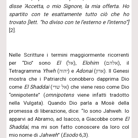
disse ‘Accetta, o mio Signore, la mia offerta. Ho
spartito con te esattamente tutto ciò che ho
trovato [lett. “ho diviso con te l’esterno e l’interno”]
[2].
Nelle Scritture i termini maggiormente ricorrenti
per “Dio” sono
El
(אל),
Elohim
(אלהם), il
Tetragramma
Yhwh
(יהוה) e
Adonai
(אדון). Il Genesi
mostra che i Patriarchi conobbero dapprima Dio
come
El Shaddai
(אל שדי) che viene reso come Dio
“onnipotente” (
omnipotens
viene infatti tradotto
nella Vulgata). Quando Dio parla a Mosè della
promessa di liberazione, dice: “Io sono Jahweh. Io
apparvi ad Abramo, ad Isacco, a Giacobbe come
El
Shaddai
, ma mi son fatto conoscere da loro col
mio nome di
Jahweh
” (
Esodo
6,3).