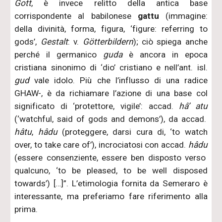
Gott
, è invece relitto della antica base
corrispondente al babilonese
gattu
(immagine:
della divinità, forma, figura, ‘figure: referring to
gods’,
Gestalt
: v.
Götterbildern
); ciò spiega anche
perché il germanico
guda
è ancora in epoca
cristiana sinonimo di ‘dio’ cristiano e nell’ant. isl.
gud
vale idolo. Più che l’influsso di una radice
GHAW-, è da richiamare l’azione di una base col
significato di ‘protettore, vigile’: accad.
hâ’ atu
(‘watchful, said of gods and demons’), da accad.
hâtu
,
hâdu
(proteggere, darsi cura di, ‘to watch
over, to take care of’), incrociatosi con accad.
hâdu
(essere consenziente, essere ben disposto verso
qualcuno, ‘to be pleased, to be well disposed
towards’) […]”. L’etimologia fornita da Semeraro è
interessante, ma preferiamo fare riferimento alla
prima.