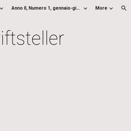
Anno II, Numero 1, gennaio-giugno 2013
More
ion
ftsteller