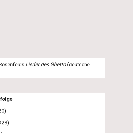
s Rosenfelds
Lieder des Ghetto
(deutsche
folge
20)
923)