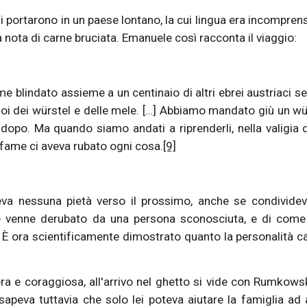
li portarono in un paese lontano, la cui lingua era incomprensi
a nota di carne bruciata. Emanuele così racconta il viaggio:
e blindato assieme a un centinaio di altri ebrei austriaci s
i dei würstel e delle mele. […] Abbiamo mandato giù un wü
dopo. Ma quando siamo andati a riprenderli, nella valigia 
i fame ci aveva rubato ogni cosa.
[9]
va nessuna pietà verso il prossimo, anche se condivide
 venne derubato da una persona sconosciuta, e di come 
 È ora scientificamente dimostrato quanto la personalità c
 e coraggiosa, all'arrivo nel ghetto si vide con Rumkows
sapeva tuttavia che solo lei poteva aiutare la famiglia ad