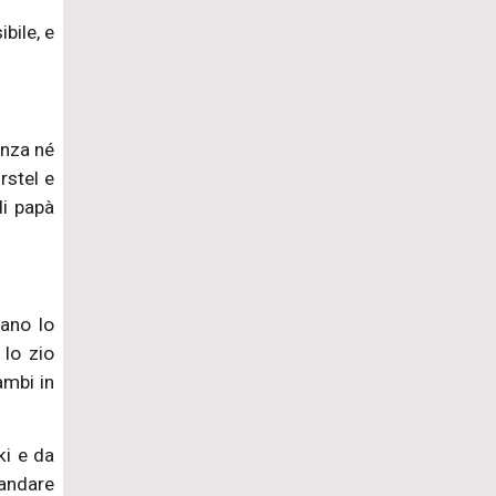
bile, e
enza né
rstel e
di papà
vano lo
lo zio
ambi in
ki e da
 andare