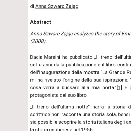
di
Anna Szwarc Zając
Abstract
Anna Szwarc Zając analyzes the story of Emanue
(2008).
Dacia Maraini
ha pubblicato „Il treno dell'ul
sette anni dalla pubblicazione e il libro cont
dell'inaugurazione della mostra “La Grande Ret
mi ha rivelato l'origine della sua ispirazione
cosa verrà a bussare alla mia porta.”
[1]
E p
protagonista del suo libro.
„Il treno dell'ultima notte” narra la storia 
scrittrice non racconta una storia sola, bensì 
sia possibile scoprire la storia italiana degli
la storia ungherese nel 1956.