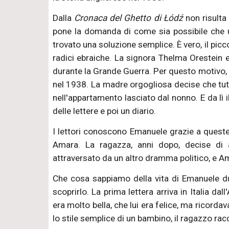
Dalla
Cronaca del Ghetto di Łódź
non risulta
pone la domanda di come sia possibile che u
trovato una soluzione semplice. È vero, il pic
radici ebraiche. La signora Thelma Orestein e
durante la Grande Guerra. Per questo motivo, l
nel 1938. La madre orgogliosa decise che tutt
nell'appartamento lasciato dal nonno. E da lì
delle lettere e poi un diario.
I lettori conoscono Emanuele grazie a queste 
Amara. La ragazza, anni dopo, decise di at
attraversato da un altro dramma politico, e Ama
Che cosa sappiamo della vita di Emanuele du
scoprirlo. La prima lettera arriva in Italia d
era molto bella, che lui era felice, ma ricorda
lo stile semplice di un bambino, il ragazzo rac