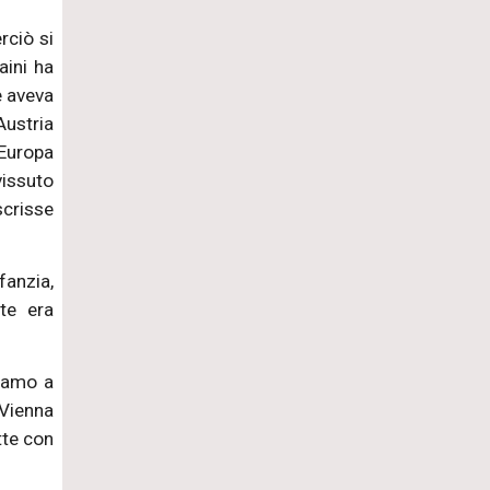
erciò si
aini ha
e aveva
Austria
 Europa
vissuto
scrisse
fanzia,
nte era
viamo a
 Vienna
tte con