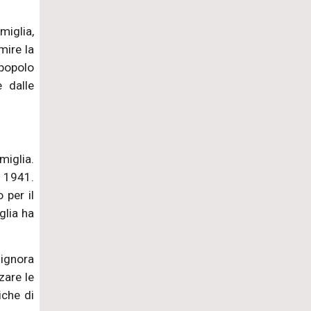
miglia,
mire la
 popolo
 dalle
miglia.
e 1941.
 per il
glia ha
signora
zare le
che di