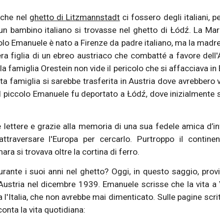
 che nel
ghetto di Litzmannstadt
ci fossero degli italiani, p
n bambino italiano si trovasse nel ghetto di Łódź. La Mar
colo Emanuele è nato a Firenze da padre italiano, ma la madr
ra figlia di un ebreo austriaco che combatté a favore dell'
a famiglia Orestein non vide il pericolo che si affacciava in
a famiglia si sarebbe trasferita in Austria dove avrebbero 
 il piccolo Emanuele fu deportato a Łódź, dove inizialmente 
lettere e grazie alla memoria di una sua fedele amica d’in
traversare l'Europa per cercarlo. Purtroppo il contine
ra si trovava oltre la cortina di ferro.
rante i suoi anni nel ghetto? Oggi, in questo saggio, pro
all'Austria nel dicembre 1939. Emanuele scrisse che la vita a
va l'Italia, che non avrebbe mai dimenticato. Sulle pagine scri
conta la vita quotidiana: