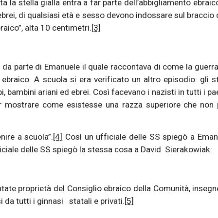
la stella gialla entra a far parte dell’abbigliamento ebraic
 ebrei, di qualsiasi età e sesso devono indossare sul braccio 
raico”, alta 10 centimetri.
[3]
e da parte di Emanuele il quale raccontava di come la guerr
ebraico. A scuola si era verificato un altro episodio: gli s
 bambini ariani ed ebrei. Così facevano i nazisti in tutti i pa
er mostrare come esistesse una razza superiore che non
nire a scuola”.
[4]
Così un ufficiale delle SS spiegò a Eman
ficiale delle SS spiegò la stessa cosa a David Sierakowiak:
tate proprietà del Consiglio ebraico della Comunità, inseg
da tutti i ginnasi statali e privati.
[5]