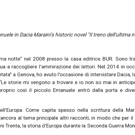
le in Dacia Maraini's historic novel "Il treno dell'ultima n
tima notte” nel 2008 presso la casa editrice BUR. Sono tr
inua a raccogliere l'ammirazione dei lettori. Nel 2014 in oc
ata” a Genova, ho avuto l'occasione di intervistare Dacia, l
: “Le storie mi vengono a trovare e io non so mai in anticip
roprio così il piccolo Emanuele entrò dalla porta e div
dell'Europa. Come capita spesso nella scrittura della Mara
ancora al tema principale altri racconti, in modo che per il 
 anni Trenta, la storia d'Europa durante la Seconda Guerra Mon