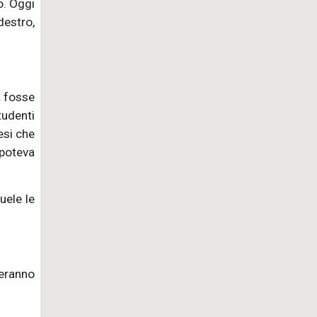
o. Oggi
destro,
a fosse
tudenti
esi che
 poteva
uele le
neranno