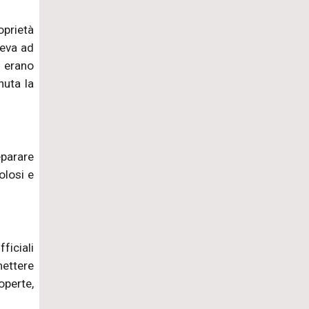
oprietà
veva ad
, erano
nuta la
eparare
olosi e
ficiali
mettere
perte,