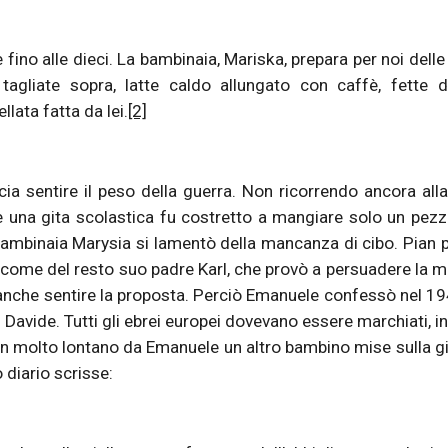
o alle dieci. La bambinaia, Mariska, prepara per noi delle
agliate sopra, latte caldo allungato con caffè, fette 
lata fatta da lei.
[2]
ia sentire il peso della guerra. Non ricorrendo ancora all
e una gita scolastica fu costretto a mangiare solo un pezz
bambinaia Marysia si lamentò della mancanza di cibo. Pian pi
o come del resto suo padre Karl, che provò a persuadere la m
eanche sentire la proposta. Perciò Emanuele confessò nel 1
i Davide. Tutti gli ebrei europei dovevano essere marchiati, 
on molto lontano da Emanuele un altro bambino mise sulla gi
 diario scrisse: