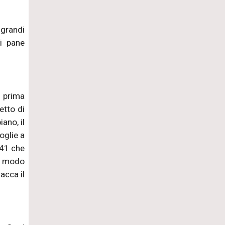
 grandi
di pane
a prima
etto di
ano, il
oglie a
941 che
in modo
acca il