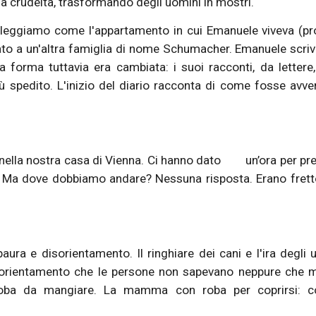
 crudeltà, trasformando degli uomini in mostri.
ia leggiamo come l'appartamento in cui Emanuele viveva (pr
ato a un'altra famiglia di nome Schumacher. Emanuele scri
forma tuttavia era cambiata: i suoi racconti, da lettere
iù spedito. L'inizio del diario racconta di come fosse avve
a nella nostra casa di Vienna. Ci hanno dato un’ora per pr
tto. Ma dove dobbiamo andare? Nessuna risposta. Erano frett
ra e disorientamento. Il ringhiare dei cani e l'ira degli uf
disorientamento che le persone non sapevano neppure che 
n roba da mangiare. La mamma con roba per coprirsi: co