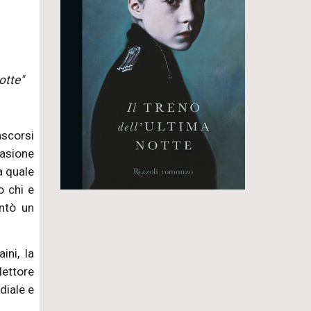
otte"
ascorsi
casione
a quale
o chi e
entò un
ini, la
lettore
diale e