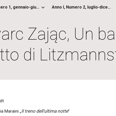
Anno I, Numero 1, gennaio-giugno 2012
Anno I, Numero 2, luglio-dicembre 2012
ip to main content
Skip to navigat
rc Zając, Un b
tto di Litzmanns
dt
ia Maraini „
Il treno dell'ultima notte
”