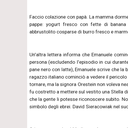
Faccio colazione con papà. La mamma dorme fin
pappe: yogurt fresco con fette di banana t
abbrustolito cosparse di burro fresco e marmel
Un'altra lettera informa che Emanuele cominc
persona (escludendo l'episodio in cui durant
pane nero con latte), Emanuele scrive che la 
ragazzo italiano cominciò a vedere il pericol
tornare, ma la signora Orestein non voleva n
fu costretto a mettere sul vestito una Stella d
che la gente li potesse riconoscere subito. N
simbolo degli ebrei. David Sieracowiak nel suo