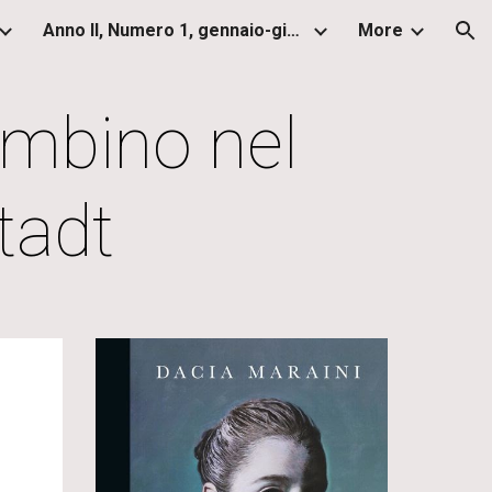
Anno II, Numero 1, gennaio-giugno 2013
More
ion
ambino nel
tadt