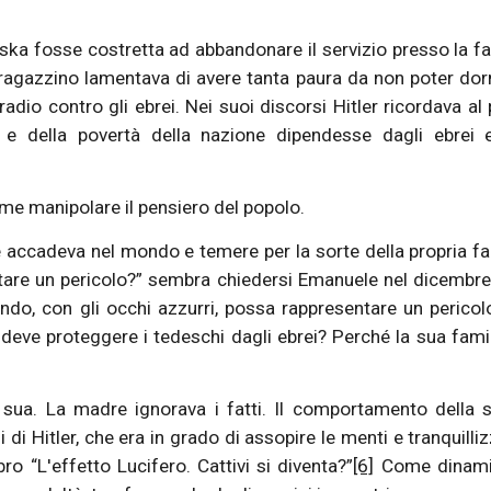
ka fosse costretta ad abbandonare il servizio presso la fa
 ragazzino lamentava di avere tanta paura da non poter dor
radio contro gli ebrei. Nei suoi discorsi Hitler ricordava al
 e della povertà della nazione dipendesse dagli ebrei e
ome manipolare il pensiero del popolo.
he accadeva nel mondo e temere per la sorte della propria fa
are un pericolo?” sembra chiedersi Emanuele nel dicembr
 con gli occhi azzurri, possa rappresentare un pericolo
 deve proteggere i tedeschi dagli ebrei? Perché la sua fami
sua. La madre ignorava i fatti. Il comportamento della 
i di Hitler, che era in grado di assopire le menti e tranquilliz
o “L'effetto Lucifero. Cattivi si diventa?”
[6]
Come dinami