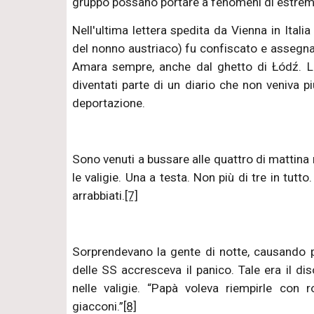
gruppo possano portare a fenomeni di estrema
Nell'ultima lettera spedita da Vienna in Ital
del nonno austriaco) fu confiscato e assegn
Amara sempre, anche dal ghetto di Łódź. La 
diventati parte di un diario che non veniva p
deportazione.
Sono venuti a bussare alle quattro di mattin
le valigie. Una a testa. Non più di tre in tu
arrabbiati.
[7]
Sorprendevano la gente di notte, causando pau
delle SS accresceva il panico. Tale era il 
nelle valigie. “Papà voleva riempirle co
giacconi.”
[8]