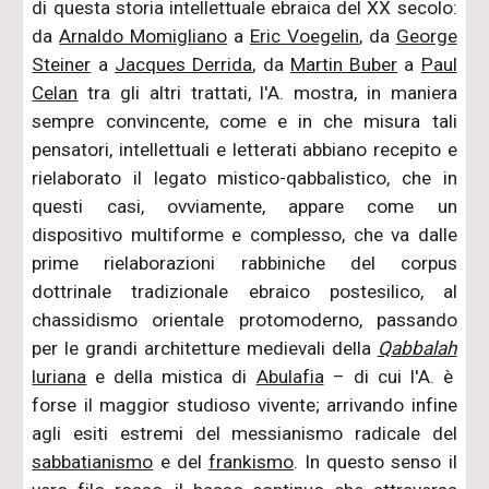
di questa storia intellettuale ebraica del XX secolo:
da
Arnaldo Momigliano
a
Eric Voegelin
, da
George
Steiner
a
Jacques Derrida
, da
Martin Buber
a
Paul
Celan
tra gli altri trattati, l'A. mostra, in maniera
sempre convincente, come e in che misura tali
pensatori, intellettuali e letterati abbiano recepito e
rielaborato il legato mistico-qabbalistico, che in
questi casi, ovviamente, appare come un
dispositivo multiforme e complesso, che va dalle
prime rielaborazioni rabbiniche del corpus
dottrinale tradizionale ebraico postesilico, al
chassidismo orientale protomoderno, passando
per le grandi architetture medievali della
Qabbalah
luriana
e della mistica di
Abulafia
– di cui l'A. è
forse il maggior studioso vivente; arrivando infine
agli esiti estremi del messianismo radicale del
sabbatianismo
e del
frankismo
. In questo senso il