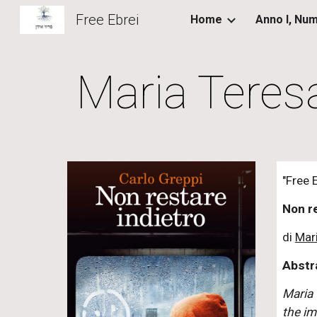
Free Ebrei
Home
Sk
Maria Teresa
"Free 
Non re
di
Mar
Abstr
Maria 
the im