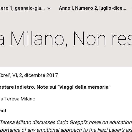
Anno I, Numero 1, gennaio-giugno 2012
Anno I, Numero 2, luglio-dicembre 2012
ip to main content
Skip to navigat
 Milano, Non res
Ebrei", VI, 2, dicembre 2017
stare indietro. Note sui "viaggi della memoria"
ia Teresa Milano
act
Teresa Milano discusses Carlo Greppi's novel on education 
portance of any emotional approach to the Nazi Lager's ex