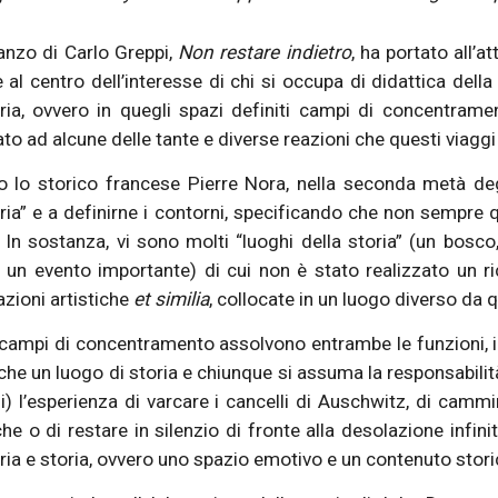
anzo di Carlo Greppi,
Non restare indietro
, ha portato all’
 al centro dell’interesse di chi si occupa di didattica della
a, ovvero in quegli spazi definiti campi di concentrame
to ad alcune delle tante e diverse reazioni che questi viaggi
o lo storico francese Pierre Nora, nella seconda metà degl
a” e a definirne i contorni, specificando che non sempre q
. In sostanza, vi sono molti “luoghi della storia” (un bosco
 un evento importante) di cui non è stato realizzato un ric
lazioni artistiche
et similia
, collocate in un luogo diverso da qu
 campi di concentramento assolvono entrambe le funzioni,
he un luogo di storia e chiunque si assuma la responsabilità
i) l’esperienza di varcare i cancelli di Auschwitz, di cammin
he o di restare in silenzio di fronte alla desolazione infini
a e storia, ovvero uno spazio emotivo e un contenuto stori