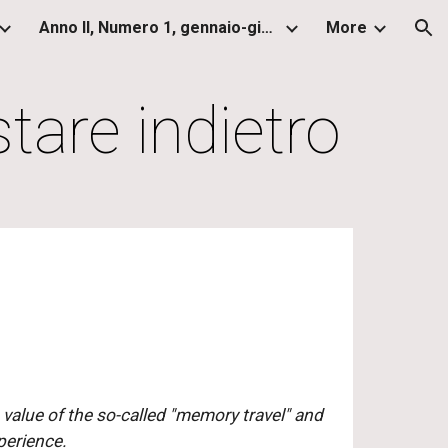
Anno II, Numero 1, gennaio-giugno 2013
More
ion
tare indietro
value of the so-called "memory travel" and
perience.