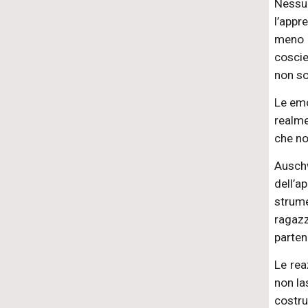
Nessun
l’appr
meno t
coscie
non so
Le emo
realme
che no
Auschw
dell’a
strume
ragazz
parten
Le rea
non la
costru