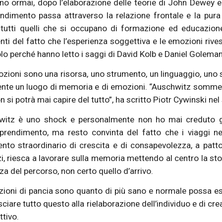
o ormai, dopo l’elaborazione delle teorie di John Dewey 
endimento passa attraverso la relazione frontale e la pur
utti quelli che si occupano di formazione ed educazione a 
nti del fatto che l’esperienza soggettiva e le emozioni rive
lo perché hanno letto i saggi di David Kolb e Daniel Golem
zioni sono una risorsa, uno strumento, un linguaggio, uno s
nte un luogo di memoria e di emozioni. “Auschwitz sommerge. 
n si potrà mai capire del tutto”, ha scritto Piotr Cywinski nel
itz è uno shock e personalmente non ho mai creduto gran
pprendimento, ma resto convinta del fatto che i viaggi 
nto straordinario di crescita e di consapevolezza, a patt
i, riesca a lavorare sulla memoria mettendo al centro la stor
za del percorso, non certo quello d’arrivo.
zioni di pancia sono quanto di più sano e normale possa esse
sciare tutto questo alla rielaborazione dell’individuo e di cre
ttivo.