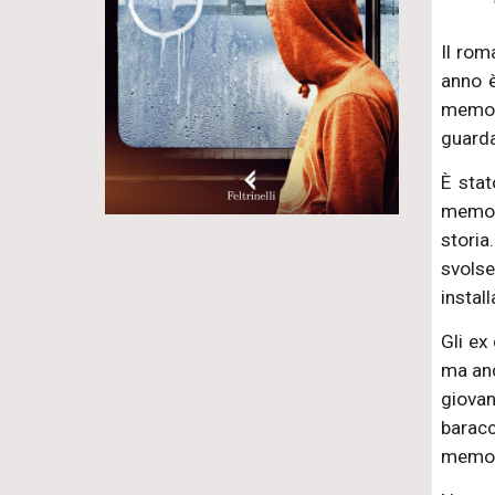
Il rom
anno è
memori
guarda
È stat
memori
storia
svolse
instal
Gli ex
ma anc
giovan
baracc
memori