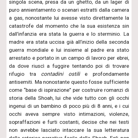
singola scena, presa da un ghetto, da un lager di
puro annientamento o scenari estratti dalla camera
a gas, nonostante lui avesse visto direttamente la
catastrofe dal momento che la sua esistenza sin
dall’infanzia era stata la guerra e lo sterminio. La
madre era stata uccisa già all’inizio della seconda
guerra mondiale e lui insieme al padre era stato
arrestato e portato in un campo di lavoro per ebrei,
da dove riuscì a fuggire tentando poi di trovare
rifugio tra
contadini ostili
e profondamente
antisemiti. Ma nonostante questo fosse sufficiente
come “base di ispirazione” per costruire romanzi di
storia della Shoah, lui che vide tutto con gli occhi
ingenui di un bambino di poco più di 8 anni, e i cui
occhi aveva sempre visto intimazioni, violenze,
sopraffazioni e furti costanti, decise che nei testi
non avrebbe lasciato intaccare la sua letteratura
dalla retorica narrativa facile della Shoah. Egli non