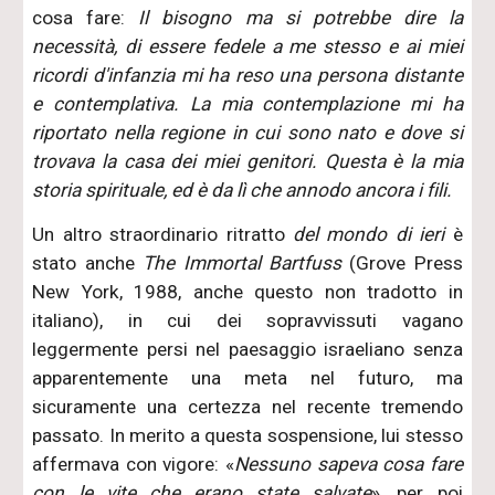
cosa fare:
Il bisogno ma si potrebbe dire la
necessità, di essere fedele a me stesso e ai miei
ricordi d'infanzia mi ha reso una persona distante
e contemplativa. La mia contemplazione mi ha
riportato nella regione in cui sono nato e dove si
trovava la casa dei miei genitori. Questa è la mia
storia spirituale, ed è da lì che annodo ancora i fili.
Un altro straordinario ritratto
del mondo di ieri
è
stato anche
The Immortal Bartfuss
(Grove Press
New York, 1988, anche questo non tradotto in
italiano), in cui dei sopravvissuti vagano
leggermente persi nel paesaggio israeliano senza
apparentemente una meta nel futuro, ma
sicuramente una certezza nel recente tremendo
passato. In merito a questa sospensione, lui stesso
affermava con vigore: «
Nessuno sapeva cosa fare
con le vite che erano state salvate
», per poi