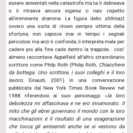
essere annientati nella catastrofe ma lui li delineava
o li ritraeva ancora ingenui o naiv rispetto
all’imminente dramma. La figura dello
shlimazl
,
ovvero una sorta di clown sempre vittima della
sfortuna, non capisce mai in tempo i segnali
pericolosi ma anzi li confonde, li interpreta male per
cadere poi alla fine cade dentro la trappola… cosi’
almeno raccontava Appelfeld all’altro straordinario
scrittore come Philp Roth (Philip Roth,
Chiacchere
da bottega. Uno scrittore, i suoi colleghi e il loro
lavoro
, Einaudi, 2001
)
in una conversazione
pubblicata dal New York Times Book Review nel
1988 riferendosi ai suoi personaggi: «
la loro
debolezza mi affascinava e ne ero innamorato. Il
mito che gli ebrei governano il mondo con le loro
macchinazioni è il risultato di una esagerazione
che tocca gli antisemiti anche se si vestono da