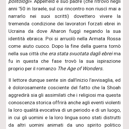
politologi»
. Appelfeld e suo padre (che ritrovò negli
anni ’50 in Israele, sul cui rincontro non riuscì mai a
narrarlo nei suoi scritti) dovettero vivere la
tremenda condizione dei lavoratori forzati ebrei in
Ucraina da dove Aharon fuggì negando la sua
identità ebraica. Poi si arruolò nella Armata Rossa
come aiuto cuoco. Dopo la fine della guerra tornò
nella sua città che
era stata svuotata dagli ebrei
ma
fu in questa che fase trovò la sua ispirazione
proprio per il romanzo
The Age of Wonders.
Il lettore dunque sente sin dall’inizio l’avvisaglia, ed
è dolorosamente cosciente del fatto che la Shoah
aggredirà sia gli assimilati che i religiosi ma questa
conoscenza storica offrirà anche agli eventi violenti
la loro qualità evocativa di un periodo e di un luogo,
in cui gli uomini e la loro lingua sono stati distrutti
da altri uomini animati da uno spirito politico