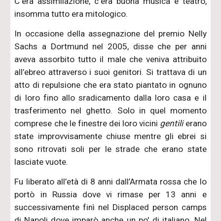
C'era assimilazione, c'era buona musica e teatro,
insomma tutto era mitologico.
In occasione della assegnazione del premio Nelly
Sachs a Dortmund nel 2005, disse che per anni
aveva assorbito tutto il male che veniva attribuito
all’ebreo attraverso i suoi genitori. Si trattava di un
atto di repulsione che era stato piantato in ognuno
di loro fino allo sradicamento dalla loro casa e il
trasferimento nel ghetto. Solo in quel momento
comprese che le finestre dei loro vicini
gentili
erano
state improvvisamente chiuse mentre gli ebrei si
sono ritrovati soli per le strade che erano state
lasciate vuote.
Fu liberato all’età di 8 anni dall’Armata rossa che lo
portò in Russia dove vi rimase per 13 anni e
successivamente finì nel Displaced person camps
di Napoli dove imparò anche un po' di italiano. Nel