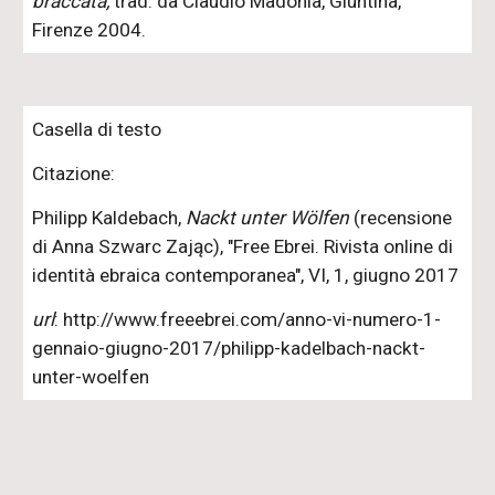
braccata,
trad. da Claudio Madonia, Giuntina,
Firenze 2004.
Casella di testo
Citazione:
Philipp Kaldebach,
Nackt unter Wölfen
(recensione
di Anna Szwarc Zając), "Free Ebrei. Rivista online di
identità ebraica contemporanea", VI, 1, giugno 2017
url
: http://www.freeebrei.com/anno-vi-numero-1-
gennaio-giugno-2017/philipp-kadelbach-nackt-
unter-woelfen