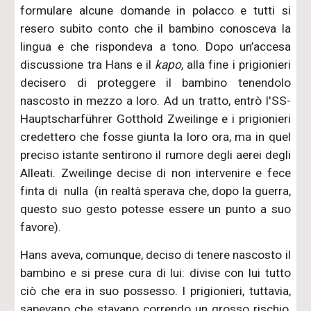
formulare alcune domande in polacco e tutti si
resero subito conto che il bambino conosceva la
lingua e che rispondeva a tono. Dopo un’accesa
discussione tra Hans e il
kapo,
alla fine
i prigionieri
decisero di proteggere il bambino tenendolo
nascosto in mezzo a loro. Ad un tratto, entrò l'SS-
Hauptscharführer Gotthold Zweilinge e i prigionieri
credettero che fosse giunta la loro ora, ma in quel
preciso istante sentirono il rumore degli aerei degli
Alleati. Zweilinge decise di non intervenire e fece
finta di nulla (in realtà sperava che, dopo la guerra,
questo suo gesto potesse essere un punto a suo
favore).
Hans aveva, comunque, deciso di tenere nascosto il
bambino e si prese cura di lui: divise con lui tutto
ciò che era in suo possesso. I prigionieri, tuttavia,
sapevano che stavano correndo un grosso rischio,