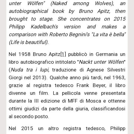
unter Wölfen" (Naked among Wolves), an
autobiographical book by Bruno Apitz, then
brought to stage. She concentrates on 2015
Philipp Kadelbach's version and makes a
comparison with Roberto Begnini's "La vita è bella"
(Life is beautiful).
Nel 1958 Bruno Apitz
[1]
pubblicò in Germania un
libro autobiografico intitolato "
Nackt unter Wölfen
"
(
Nuda tra i lupi,
traduzione di Agnese Silvestri
Giorgi nel 2013).
Qualche anno più tardi, nel 1963,
grazie al registra tedesco Frank Beyer, il libro
divenne un film. La pellicola venne presentata
durante la III edizione di MFF di Mosca e ottenne
ottimi giudizi da parte della giuria, classificandosi
al secondo posto.
Nel 2015 un altro registra tedesco, Philipp