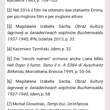
Katowice 1985, p. 104-105.
[2]
Nel 2016 il film ha ottenuto due statuette Emmy,
per più migliore film e per migliore attore.
[3]
Magdalena Izabella Sacha,
Obraz kultury
lagrowej w świadectwach więźniów Buchenwaldu
1937-1945,
IPN, Gdańsk 2013, p. 33.
[4]
Kazimierz Tymiński,
Idem,
p. 32.
[5]
Dei "vecchi numeri" scriveva anche Liana Millu
nell
Dopo il fumo. Sono il n. A 5384 di Auschwitz
Birkenau,
Morcelliana, Brescia 1999, p. 55-56.
[6]
Magdalena Izabella Sacha,
Obraz kultury
lagrowej w świadectwach więźniów Buchenwaldu
1937-1945, Idem,
p. 58.
[7]
Michał Głowiński,
Tempi bui. Un'infanzia