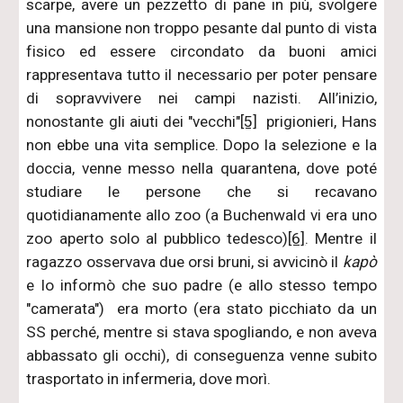
scarpe, avere un pezzetto di pane in più, svolgere
una mansione non troppo pesante dal punto di vista
fisico ed essere circondato da buoni amici
rappresentava tutto il necessario per poter pensare
di sopravvivere nei campi nazisti. All’inizio,
nonostante gli aiuti dei "vecchi"
[5]
prigionieri, Hans
non ebbe una vita semplice. Dopo la selezione e la
doccia, venne messo nella quarantena, dove poté
studiare le persone che si recavano
quotidianamente allo zoo (a Buchenwald vi era uno
zoo aperto solo al pubblico tedesco)
[6]
. Mentre il
ragazzo osservava due orsi bruni, si avvicinò il
kapò
e lo informò che suo padre (e allo stesso tempo
"camerata") era morto (era stato picchiato da un
SS perché, mentre si stava spogliando, e non aveva
abbassato gli occhi), di conseguenza venne subito
trasportato in infermeria, dove morì.