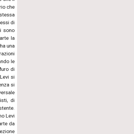
ario che
 stessa
essi di
Ci sono
arte la
 ha una
razioni
ando le
Muro di
Levi si
enza si
versale
sti, di
stente.
no Levi
arte da
ezione