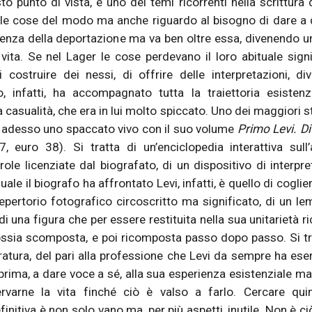
o punto di vista, è uno dei temi ricorrenti nella scrittura d
lle cose del modo ma anche riguardo al bisogno di dare a
rienza della deportazione ma va ben oltre essa, divenendo un
ita. Se nel Lager le cose perdevano il loro abituale signi
 costruire dei nessi, di offrire delle interpretazioni, di
 infatti, ha accompagnato tutta la traiettoria esistenz
 casualità, che era in lui molto spiccato. Uno dei maggiori s
fre adesso uno spaccato vivo con il suo volume
Primo Levi. Di
 euro 38). Si tratta di un’enciclopedia interattiva sull’
role licenziate dal biografato, di un dispositivo di interpre
uale il biografo ha affrontato Levi, infatti, è quello di coglie
 repertorio fotografico circoscritto ma significato, di un l
 di una figura che per essere restituita nella sua unitarietà ri
 ossia scomposta, e poi ricomposta passo dopo passo. Si tr
ratura, del pari alla professione che Levi da sempre ha eser
prima, a dare voce a sé, alla sua esperienza esistenziale m
rvarne la vita finché ciò è valso a farlo. Cercare quin
initiva è non solo vano ma, per più aspetti, inutile. Non è ciò