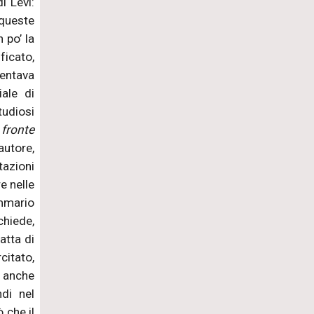
i Levi:
 queste
 po’ la
ficato,
ventava
iale di
tudiosi
 fronte
autore,
tazioni
re nelle
emmario
chiede,
atta di
citato,
a anche
di nel
 che il