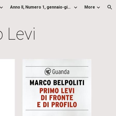
Anno II, Numero 1, gennaio-giugno 2013
More
ion
o Levi