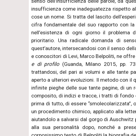
senso dell’insufficienza delle parole, da quest
insufficienza come inadeguatezza rispetto a
cose un nome. Si tratta del lascito dell’espe
cifra fondamentale del suo rapporto con la v
nell’esistenza di ogni giorno il problema di
prioritario. Una radicale domanda di senso,
quest’autore, intersecandosi con il senso della
e conoscitori di Levi, Marco Belpoliti, ne of
e di profilo
(Guanda, Milano 2015, pp. 737,
trattandosi, del pari ai volumi e alle tante pa
aperto a ulteriori evoluzioni. Il metodo con il q
infinite pieghe delle sue tante pagine, di un
composito, di indizi e tracce, i tratti di fondo
prima di tutto, di essere “smolecolarizzata”,
un procedimento chimico, applicato alla lette
aiutandolo a salvarsi dal gorgo di Auschwitz 
alla sua personalità dopo, nonché a prese
corposissimo testo di Belpoliti la biografia def