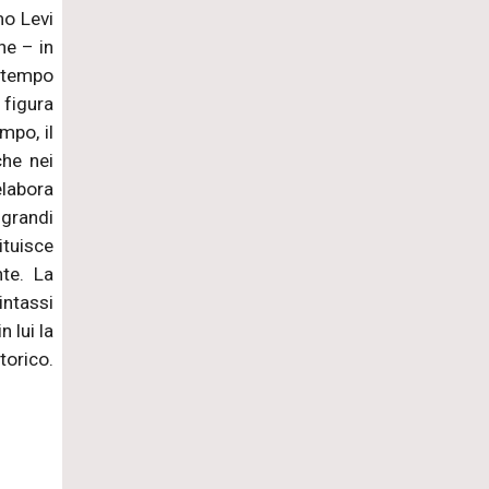
mo Levi
ne – in
l tempo
 figura
mpo, il
he nei
elabora
 grandi
ituisce
nte. La
intassi
 lui la
torico.