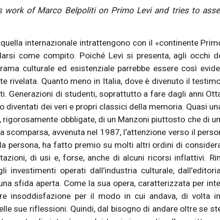
s work of Marco Belpoliti on Primo Levi and tries to ass
e quella internazionale intrattengono con il «continente Prim
rsi come compito. Poiché Levi si presenta, agli occhi d
 trama culturale ed esistenziale parrebbe essere così evid
te rivelata. Quanto meno in Italia, dove è divenuto il testim
. Generazioni di studenti, soprattutto a fare dagli anni Otta
 diventati dei veri e propri classici della memoria. Quasi un
re, rigorosamente obbligate, di un Manzoni piuttosto che di u
ca scomparsa, avvenuta nel 1987, l’attenzione verso il pers
la persona, ha fatto premio su molti altri ordini di consider
retazioni, di usi e, forse, anche di alcuni ricorsi inflattivi. R
li investimenti operati dall’industria culturale, dall’editoria
 una sfida aperta. Come la sua opera, caratterizzata per inte
re insoddisfazione per il modo in cui andava, di volta in
e sue riflessioni. Quindi, dal bisogno di andare oltre se ste