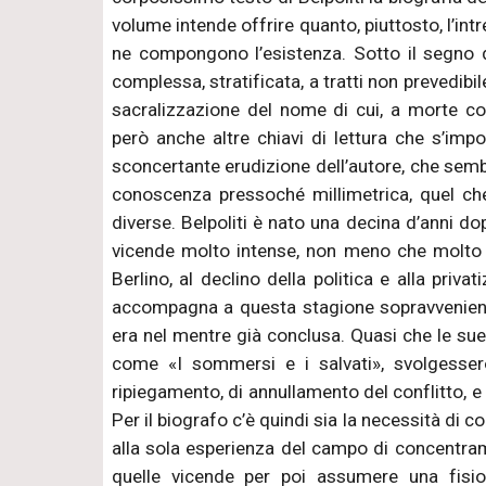
volume intende offrire quanto, piuttosto, l’intre
ne compongono l’esistenza. Sotto il segno d
complessa, stratificata, a tratti non prevedibil
sacralizzazione del nome di cui, a morte co
però anche altre chiavi di lettura che s’im
sconcertante erudizione dell’autore, che sembr
conoscenza pressoché millimetrica, quel ch
diverse. Belpoliti è nato una decina d’anni do
vicende molto intense, non meno che molto i
Berlino, al declino della politica e alla priva
accompagna a questa stagione sopravveniente
era nel mentre già conclusa. Quasi che le sue
come «I sommersi e i salvati», svolgessero
ripiegamento, di annullamento del conflitto, e
Per il biografo c’è quindi sia la necessità di 
alla sola esperienza del campo di concentrame
quelle vicende per poi assumere una fisio