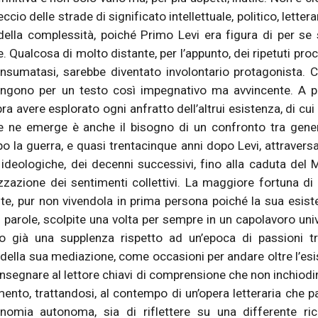
ccio delle strade di significato intellettuale, politico, letter
ella complessità, poiché Primo Levi era figura di per se
e. Qualcosa di molto distante, per l’appunto, dei ripetuti proc
nsumatasi, sarebbe diventato involontario protagonista. 
pongono per un testo così impegnativo ma avvincente. A p
a avere esplorato ogni anfratto dell’altrui esistenza, di cui
e ne emerge è anche il bisogno di un confronto tra gene
po la guerra, e quasi trentacinque anni dopo Levi, attravers
deologiche, dei decenni successivi, fino alla caduta del 
tizzazione dei sentimenti collettivi. La maggiore fortuna di 
, pur non vivendola in prima persona poiché la sua esist
 parole, scolpite una volta per sempre in un capolavoro uni
 già una supplenza rispetto ad un’epoca di passioni tri
 della sua mediazione, come occasioni per andare oltre l’esi
consegnare al lettore chiavi di comprensione che non inchiodi
nto, trattandosi, al contempo di un’opera letteraria che p
nomia autonoma, sia di riflettere su una differente ric