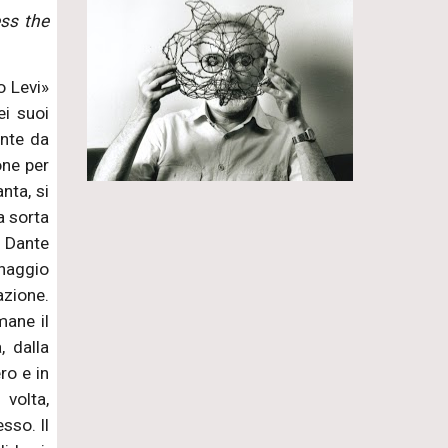
ess the
o Levi»
ei suoi
ente da
one per
nta, si
a sorta
n Dante
onaggio
azione.
imane il
, dalla
ro e in
 volta,
sso. Il