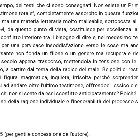
 tempo, dei testi che ci sono consegnati. Non esiste un Pri
timone totale”, completamente assorbito in questa funzio
– ma una materia letteraria molto malleabile, sottoposta a
i, da questo punto di vista, costituisce per eccellenza la
conflitto interiore tra il bisogno di dire e, nel medesimo te
per una pervicace insoddisfazione verso le cose ma anc
ersante non fonda un filone o un genere ma recupera e ri
el secolo appena trascorso, mettendola in tensione con le
 a partire dal tema della radice del male. Belpoliti ci rest
 figura magmatica, inquieta, irrisolta perché sorprende
i ad andare oltre l’ultimo testimone, offrendoci lessico e s
i chi non si sente da essi sconfitto anticipatamente? Poiché in
e della ragione individuale e l’inesorabilità del processo s
 (per gentile concessione dell’autore).