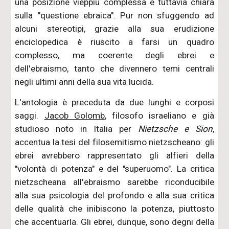
una posizione vieppiù complessa e tuttavia chiara
sulla "questione ebraica". Pur non sfuggendo ad
alcuni stereotipi, grazie alla sua erudizione
enciclopedica è riuscito a farsi un quadro
complesso, ma coerente degli ebrei e
dell'ebraismo, tanto che divennero temi centrali
negli ultimi anni della sua vita lucida.
L'antologia è preceduta da due lunghi e corposi
saggi.
Jacob Golomb
, filosofo israeliano e già
studioso noto in Italia per
Nietzsche e Sion
,
accentua la tesi del filosemitismo nietzscheano: gli
ebrei avrebbero rappresentato gli alfieri della
"volontà di potenza" e del "superuomo". La critica
nietzscheana all'ebraismo sarebbe riconducibile
alla sua psicologia del profondo e alla sua critica
delle qualità che inibiscono la potenza, piuttosto
che accentuarla. Gli ebrei, dunque, sono degni della