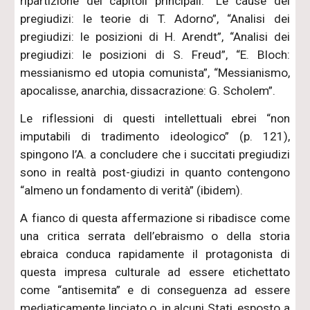
ripartizione dei capitoli principali: “Le cause dei
pregiudizi: le teorie di T. Adorno”, “Analisi dei
pregiudizi: le posizioni di H. Arendt”, “Analisi dei
pregiudizi: le posizioni di S. Freud”, “E. Bloch:
messianismo ed utopia comunista”, “Messianismo,
apocalisse, anarchia, dissacrazione: G. Scholem”.
Le riflessioni di questi intellettuali ebrei “non
imputabili di tradimento ideologico” (p. 121),
spingono l’A. a concludere che i succitati pregiudizi
sono in realtà post-giudizi in quanto contengono
“almeno un fondamento di verità” (ibidem).
A fianco di questa affermazione si ribadisce come
una critica serrata dell’ebraismo o della storia
ebraica conduca rapidamente il protagonista di
questa impresa culturale ad essere etichettato
come “antisemita” e di conseguenza ad essere
mediaticamente linciato o, in alcuni Stati, esposto a