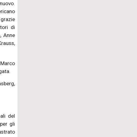
 nuovo.
ericano
 grazie
tori di
e, Anne
Krauss,
, Marco
gata.
nsberg,
.
ali del
per gli
ustrato