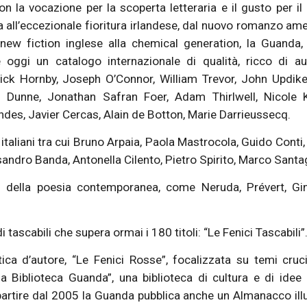
on la vocazione per la scoperta letteraria e il gusto per il
na all’eccezionale fioritura irlandese, dal nuovo romanzo am
a new fiction inglese alla chemical generation, la Guanda,
e oggi un catalogo internazionale di qualità, ricco di au
ick Hornby, Joseph O’Connor, William Trevor, John Updik
ne Dunne, Jonathan Safran Foer, Adam Thirlwell, Nicole 
des, Javier Cercas, Alain de Botton, Marie Darrieussecq.
 italiani tra cui Bruno Arpaia, Paola Mastrocola, Guido Conti
ssandro Banda, Antonella Cilento, Pietro Spirito, Marco Santa
ci della poesia contemporanea, come Neruda, Prévert, Gi
 tascabili che supera ormai i 180 titoli: “Le Fenici Tascabili”
ca d’autore, “Le Fenici Rosse”, focalizzata su temi cruci
 Biblioteca Guanda”, una biblioteca di cultura e di idee 
A partire dal 2005 la Guanda pubblica anche un Almanacco ill