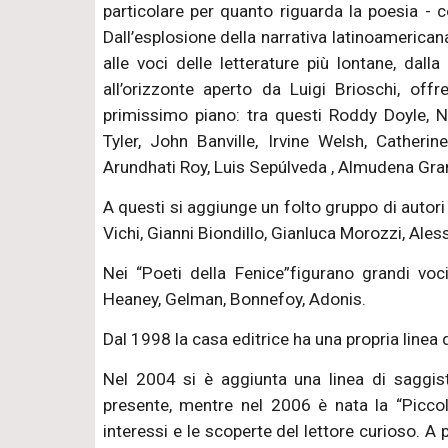
particolare per quanto riguarda la poesia - c
Dall’esplosione della narrativa latinoamerica
alle voci delle letterature più lontane, dall
all’orizzonte aperto da Luigi Brioschi, offr
primissimo piano: tra questi Roddy Doyle, N
Tyler, John Banville, Irvine Welsh, Catheri
Arundhati Roy, Luis Sepúlveda , Almudena Gran
A questi si aggiunge un folto gruppo di autori
Vichi, Gianni Biondillo, Gianluca Morozzi, Ale
Nei “Poeti della Fenice”figurano grandi vo
Heaney, Gelman, Bonnefoy, Adonis.
Dal 1998 la casa editrice ha una propria linea di
Nel 2004 si è aggiunta una linea di saggisti
presente, mentre nel 2006 è nata la “Piccola
interessi e le scoperte del lettore curioso. 