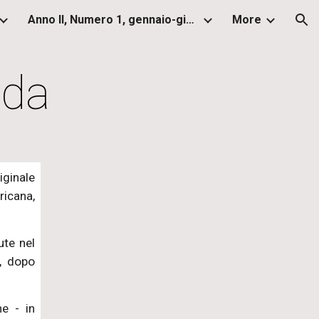
Anno II, Numero 1, gennaio-giugno 2013
More
ion
nda
iginale
ricana,
ute nel
6, dopo
ne - in