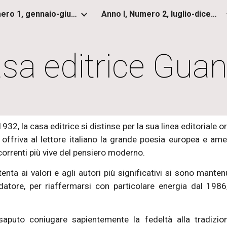
Anno I, Numero 1, gennaio-giugno 2012
Anno I, Numero 2, luglio-dicembre 2012
ip to main content
Skip to navigat
sa editrice Gua
932, la casa editrice si distinse per la sua linea editoriale or
 offriva al lettore italiano la grande poesia europea e ame
correnti più vive del pensiero moderno.
enta ai valori e agli autori più significativi si sono manten
atore, per riaffermarsi con particolare energia dal 198
saputo coniugare sapientemente la fedeltà alla tradizio