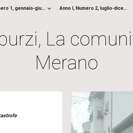
Anno I, Numero 1, gennaio-giugno 2012
Anno I, Numero 2, luglio-dicembre 2012
ip to main content
Skip to navigat
burzi, La comuni
Merano
tastrofe