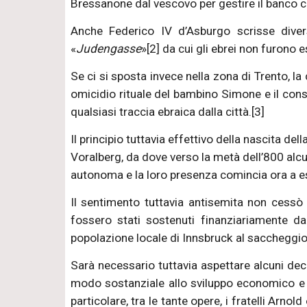
Bressanone dal vescovo per gestire il banco cre
Anche Federico IV d’Asburgo scrisse dive
«
Judengasse
»[2] da cui gli ebrei non furono 
Se ci si sposta invece nella zona di Trento, la
omicidio rituale del bambino Simone e il con
qualsiasi traccia ebraica dalla città.[3]
Il principio tuttavia effettivo della nascita 
Voralberg, da dove verso la metà dell’800 alcu
autonoma e la loro presenza comincia ora a ess
Il sentimento tuttavia antisemita non cessò 
fossero stati sostenuti finanziariamente dag
popolazione locale di Innsbruck al saccheggio 
Sarà necessario tuttavia aspettare alcuni dec
modo sostanziale allo sviluppo economico e so
particolare, tra le tante opere, i fratelli Arn