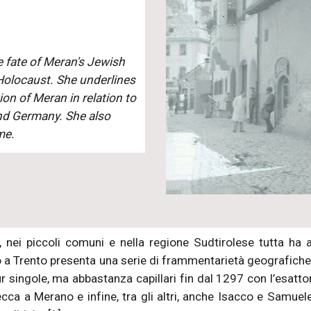
e fate of Meran's Jewish
Holocaust. She underlines
ion of Meran in relation to
and Germany. She also
me.
, nei piccoli comuni e nella regione Sudtirolese tutta ha a
o a Trento presenta una serie di frammentarietà geografich
r singole, ma abbastanza capillari fin dal 1297 con l’esatt
ca a Merano e infine, tra gli altri, anche Isacco e Samuele