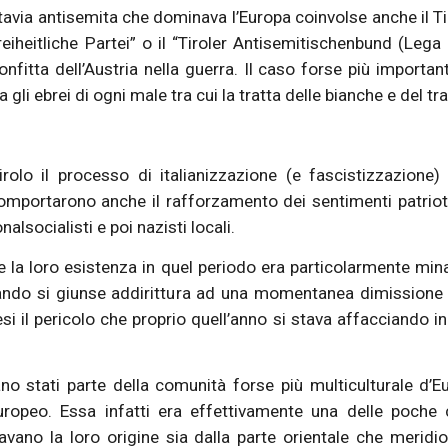
ttavia antisemita che dominava l’Europa coinvolse anche il Ti
iheitliche Partei” o il “Tiroler Antisemitischenbund (Lega a
fitta dell’Austria nella guerra. Il caso forse più importante
i ebrei di ogni male tra cui la tratta delle bianche e del tr
rolo il processo di italianizzazione (e fascistizzazione) 
 comportarono anche il rafforzamento dei sentimenti patrio
alsocialisti e poi nazisti locali.
a loro esistenza in quel periodo era particolarmente minata 
ando si giunse addirittura ad una momentanea dimissione d
si il pericolo che proprio quell’anno si stava affacciando in
o stati parte della comunità forse più multiculturale d
europeo. Essa infatti era effettivamente una delle poc
vano la loro origine sia dalla parte orientale che meridion