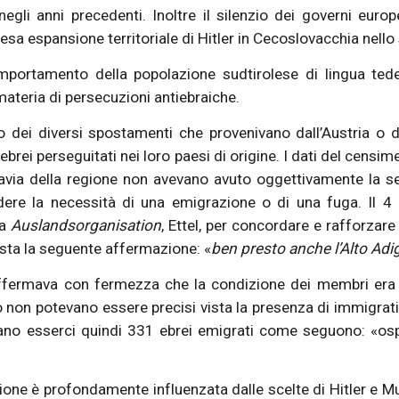
gli anni precedenti. Inoltre il silenzio dei governi europ
esa espansione territoriale di Hitler in Cecoslovacchia nello
mportamento della popolazione sudtirolese di lingua tede
materia di persecuzioni antiebraiche.
o dei diversi spostamenti che provenivano dall’Austria o d
i ebrei perseguitati nei loro paesi di origine. I dati del cens
uttavia della regione non avevano avuto oggettivamente la 
dere la necessità di una emigrazione o di una fuga. Il 4 
la
Auslandsorganisation
, Ettel, per concordare e rafforzare
cista la seguente affermazione: «
ben presto anche l’Alto Adi
ermava con fermezza che la condizione dei membri era pa
 non potevano essere precisi vista la presenza di immigrati
avano esserci quindi 331 ebrei emigrati come seguono: «osp
azione è profondamente influenzata dalle scelte di Hitler e 