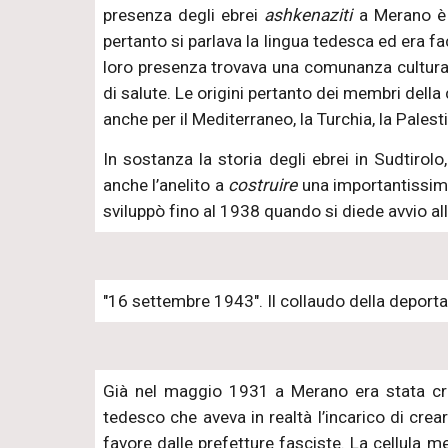
presenza degli ebrei
ashkenaziti
a Merano è l
pertanto si parlava la lingua tedesca ed era fa
loro presenza trovava una comunanza culturale
di salute. Le origini pertanto dei membri della
anche per il Mediterraneo, la Turchia, la Palesti
In sostanza la storia degli ebrei in Sudtiro
anche l’anelito a
costruire
una importantissima
sviluppò fino al 1938 quando si diede avvio al
"16 settembre 1943". Il collaudo della deportaz
Già nel maggio 1931 a Merano era stata crea
tedesco che aveva in realtà l’incarico di crea
favore dalle prefetture fasciste. La cellula m