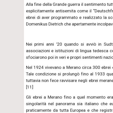
Alla fine della Grande guerra il sentimento tu
esplicitamente antisemita come il “Deutschfre
ebrei di aver programmato e realizzato la scon
Domenikus Dietrich che apertamente incolpava gl
Nei primi anni ’20 quando si avviò in Sudti
associazioni e istituzioni di lingua tedesca
sfociarono poi in veri e propri sentimenti nazion
Nel 1924 vivevano a Merano circa 300 ebrei e l
Tale condizione si prolungò fino al 1933 qu
tuttavia non fece ravvisare negli ebrei merane
[11]
Gli ebrei a Merano fino a quel momento eran
singolarità nel panorama sia italiano che 
praticamente da tutta Europea e che registra