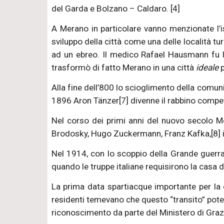
del Garda e Bolzano – Caldaro. [4]
A Merano in particolare vanno menzionate l’i
sviluppo della città come una delle località tur
ad un ebreo. Il medico Rafael Hausmann fu l’
trasformò di fatto Merano in una città
ideale
p
Alla fine dell’800 lo scioglimento della comun
1896 Aron Tänzer[7] divenne il rabbino compete
Nel corso dei primi anni del nuovo secolo Mer
Brodosky, Hugo Zuckermann, Franz Kafka,[8] i
Nel 1914, con lo scoppio della Grande guerra, 
quando le truppe italiane requisirono la casa d
La prima data spartiacque importante per la c
residenti temevano che questo “transito” potes
riconoscimento da parte del Ministero di Graz