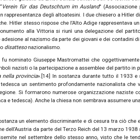
“
Verein für das Deutschtum im Ausland
” (Associazione 
 rappresentanza degli altoatesini. I due chiesero a Hitler di
che. Hitler stesso rispose che l’Alto Adige rappresentava un 
umento alla Vittoria si riunì una delegazione del partito
 adesione al nazismo da parte dei giovani e dei contadini 
ro
disatteso
nazionalismo.
 fu nominato Giuseppe Mastromattei che oggettivamente ris
mboli nazisti o la partecipazione a assemblee del partito in p
 nella provincia
».[14] In sostanza durante tutto il 1933 e
te tedesca un sentimento profondamente nazionalista che v
 regione. Si formarono numerose organizzazione naziste co
iaca e tedesca). Anche la chiesa non sembrava assumere una
sostanza un elemento discriminante e di cesura tra ciò che 
ne dell’Austria da parte del Terzo Reich del 13 marzo 1938 n
isemite nel settembre dello stesso anno, visto che le ten