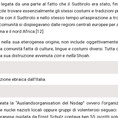
egata da una parte al fatto che il Sudtirolo era stato, fi
cile trovare essenzialmente gli stessi costumi e tradizioni pr
 con il Sudtirolo e nello stesso tempo un’aspirazione a tro
 comunità si dispiegavano dalle regioni centrali europee per ar
na e il nord Africa.[12]
lo, nella sua eterogenea origine, non include oggettivament
 comunità fatta di culture, lingue e costumi diversi. Tutta 
la sua distruzione
avvenuta
con
e
nella
Shoah.
ione ebraica dall’Italia.
ta la “Auslandsorganisation del Nsdap” ovvero l'organizz
re nuclei nazisti locali oppure gruppi di volenterosi seguaci
eranese guidata da Ernst Schulz contava ben 55 iscritti solo 