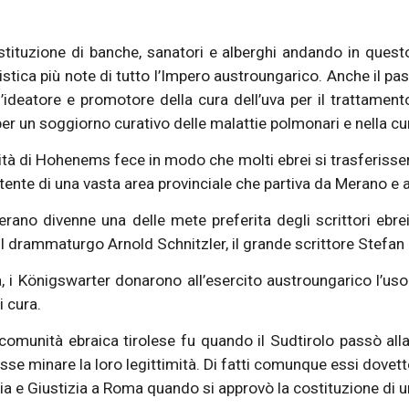
stituzione di banche, sanatori e alberghi andando in quest
istica più note di tutto l’Impero austroungarico. Anche il pas
ideatore e promotore della cura dell’uva per il trattamento
er un soggiorno curativo delle malattie polmonari e nella cur
ità di Hohenems fece in modo che molti ebrei si trasferisse
nte di una vasta area provinciale che partiva da Merano e ar
ano divenne una delle mete preferita degli scrittori ebrei d
l drammaturgo Arnold Schnitzler, il grande scrittore Stefa
i Königswarter donarono all’esercito austroungarico l’uso d
i cura.
omunità ebraica tirolese fu quando il Sudtirolo passò alla 
se minare la loro legittimità. Di fatti comunque essi dovet
ia e Giustizia a Roma quando si approvò la costituzione di u