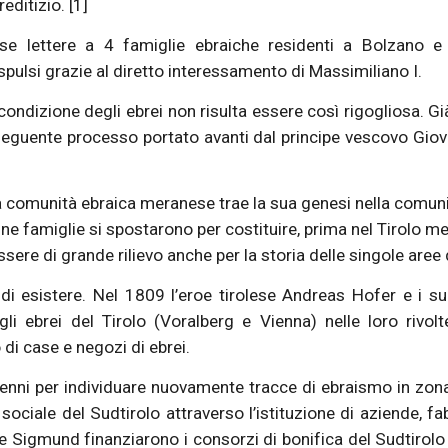
ditizio. [1]
rse lettere a 4 famiglie ebraiche residenti a Bolzano
espulsi grazie al diretto interessamento di Massimiliano I.
 condizione degli ebrei non risulta essere così rigogliosa. 
seguente processo portato avanti dal principe vescovo Giov
della comunità ebraica meranese trae la sua genesi nella co
ne famiglie si spostarono per costituire, prima nel Tirolo m
ere di grande rilievo anche per la storia delle singole aree 
di esistere. Nel 1809 l’eroe tirolese Andreas Hofer e i s
li ebrei del Tirolo (Voralberg e Vienna) nelle loro rivolt
di case e negozi di ebrei.
enni per individuare nuovamente tracce di ebraismo in zona. 
ciale del Sudtirolo attraverso l’istituzione di aziende, fab
old e Sigmund finanziarono i consorzi di bonifica del Sudtirol