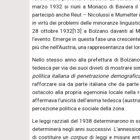
marzo 1932 si riunì a Monaco di Baviera il 
partecipò anche Reut – Nicolussi e Mumelter in
in virtù dei problemi delle minoranze linguisti
28 ottobre 1932[13] a Bolzano davanti al Mon
l’evento. Emerge in questa fase una crescente
più che nell’Austria, una rappresentanza del lo
Nello stesso anno alla prefettura di Bolzano
tedesca per via dei suoi divieti di mostrare si
politica italiana di penetrazione demografica
rafforzare sia da parte italiana che da par
ostacolo alla propria egemonia locale nella
affermava l’unicità dell’anima tedesca (austr
percezione politica e sociale della zona.
Le leggi razziali del 1938 determinarono in 
determinerà negli anni successivi. L’annessio
di costituire un
corpus
di leggi e misure ant