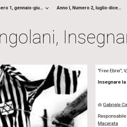
Anno I, Numero 1, gennaio-giugno 2012
Anno I, Numero 2, luglio-dicembre 2012
ip to main content
Skip to navigat
ingolani, Insegna
"Free Ebrei", 
Insegnare la
di
Gabriele Ci
Responsabile
Macerata