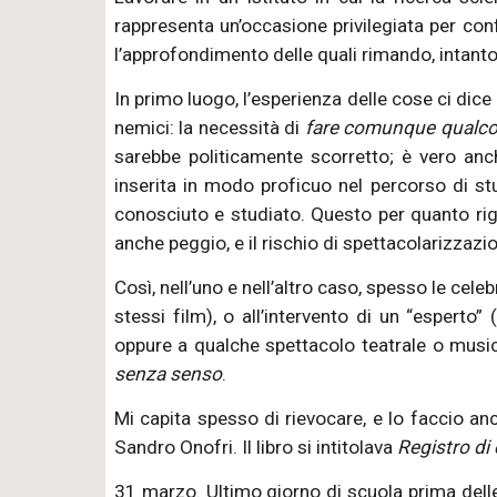
rappresenta un’occasione privilegiata per co
l’approfondimento delle quali rimando, intanto, 
In primo luogo, l’esperienza delle cose ci dice
nemici: la necessità di
fare comunque qualc
sarebbe politicamente scorretto; è vero anch
inserita in modo proficuo nel percorso di s
conosciuto e studiato. Questo per quanto rigu
anche peggio, e il rischio di spettacolarizzaz
Così, nell’uno e nell’altro caso, spesso le cele
stessi film), o all’intervento di un “esperto
oppure a qualche spettacolo teatrale o musicale
senza senso
.
Mi capita spesso di rievocare, e lo faccio an
Sandro Onofri. Il libro si intitolava
Registro di
31 marzo. Ultimo giorno di scuola prima dell