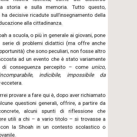
lla storia e sulla memoria. Tutto questo,
 ha decisive ricadute sull’insegnamento della
educazione alla cittadinanza.
oah a scuola, o più in generale ai giovani, pone
a serie di problemi didattici (ma offre anche
opportunità) che sono peculiari, non fosse altro
 accosta ad un evento che è stato variamente
e di conseguenza percepito – come
unico
,
incomparabile
,
indicibile
,
impossibile da
e
eccetera.
rrei provare a fare qui è, dopo aver richiamato
cune questioni generali, offrire, a partire da
oncrete, alcuni spunti di riflessione che
e utili a chi – a vario titolo – si trovasse a
 con la Shoah in un contesto scolastico o
vanile.