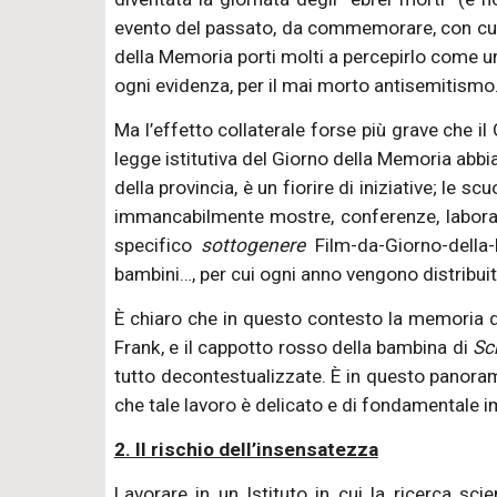
evento del passato, da commemorare, con cu
della Memoria porti molti a percepirlo come un 
ogni evidenza, per il mai morto antisemitismo
Ma l’effetto collaterale forse più grave che i
legge istitutiva del Giorno della Memoria abbia
della provincia, è un fiorire di iniziative; le
immancabilmente mostre, conferenze, laborat
specifico
sottogenere
Film-da-Giorno-dell
bambini…, per cui ogni anno vengono distribui
È chiaro che in questo contesto la memoria del
Frank, e il cappotto rosso della bambina di
Sch
tutto decontestualizzate. È in questo panorama
che tale lavoro è delicato e di fondamentale 
2. Il rischio dell’insensatezza
Lavorare in un Istituto in cui la ricerca sc