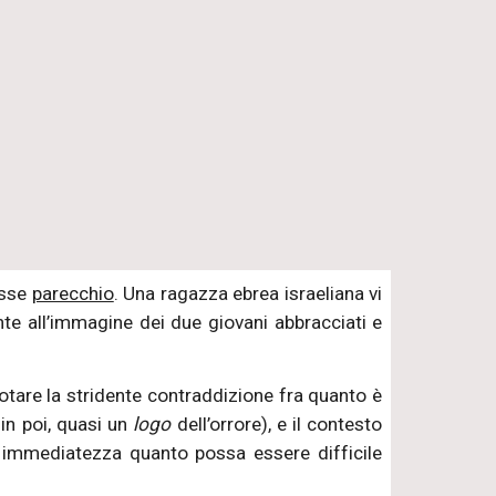
cusse
parecchio
. Una ragazza ebrea israeliana vi
nte all’immagine dei due giovani abbracciati e
otare la stridente contraddizione fra quanto è
t
in poi, quasi
un
logo
dell’orrore), e il contesto
n immediatezza quanto possa essere difficile