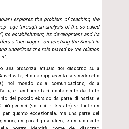
golani explores the problem of teaching the
op" age through an analysis of the so-called
, its establishment, its development and its
ffers a "decalogue" on teaching the Shoah in
nd underlines the role played by the relation
ent.
 alla presenza attuale del discorso sulla
Auschwitz, che ne rappresenta la sineddoche
ca) nel mondo della comunicazione, della
l’arte, ci rendiamo facilmente conto del fatto
nio del popolo ebraico da parte di nazisti e
è più per noi (se mai lo è stato) soltanto un
o, per quanto eccezionale, ma una parte del
inario, un paradigma etico, e un elemento
della nostra identità, come del discorso