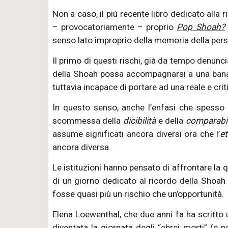
Non a caso, il più recente libro dedicato alla 
– provocatoriamente – proprio
Pop Shoah?
senso lato improprio della memoria della perse
Il primo di questi rischi, già da tempo denu
della Shoah possa accompagnarsi a una banali
tuttavia incapace di portare ad una reale e c
In questo senso, anche l’enfasi che spesso 
scommessa della
dicibilità
e della
comparabil
assume significati ancora diversi ora che l’
e
ancora diversa.
Le istituzioni hanno pensato di affrontare la q
di un giorno dedicato al ricordo della Shoah (
fosse quasi più un rischio che un’opportunità.
Elena Loewenthal, che due anni fa ha scritto
diventata la giornata degli “ebrei morti” (e no