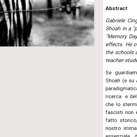
Abstract
Gabriele Cin
Shoah in a "p
"Memory Day"
effects. He o
the schools a
teacher-stud
Se guardiamo
Shoah (e su 
paradigmati
ricerca e del
che lo stermi
fascisti non 
fatto storic
nostro immag
essenziale 