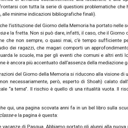
nfrontarsi con tutta la serie di questioni problematiche ch
alle minime indicazioni bibliografiche finali).
 che l’istituzione del Giorno della Memoria ha portato nelle 
osa
e la fretta. Non si può dare, infatti, il caso, che il Giorn
e che non sempre, o quasi mai, c’è tempo sufficiente per 
tudio dei ragazzi, che magari comporti un approfondimento 
arda le scuole, ma per gli eventi che comuni e altri enti lo
ione è ancora più accentuato dall’assenza della mediazione ga
brazioni del Giorno della Memoria si riducono alla visione di 
” (non necessariamente, però, esperto di Shoah) calato dall
 “a tema”. Il rischio è quello di una ritualità vuota. Il ris
che qui, una pagina scovata anni fa in un bel libro sulla sc
 classe
e la pagina è questa:
e vacanze di Pasqua. Abbiamo portato gli alunni alla nuova