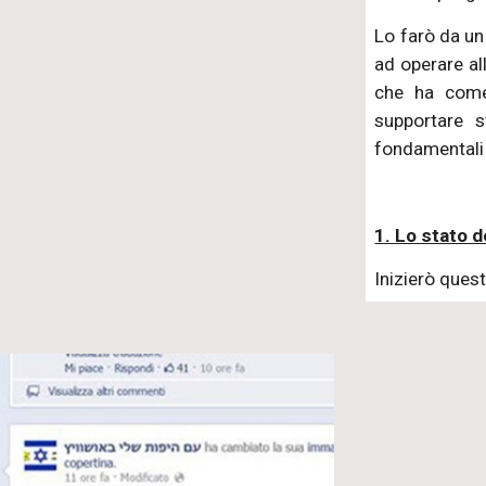
Lo farò da un 
ad operare all’
che ha come 
supportare s
fondamentali 
1. Lo stato d
Inizierò ques