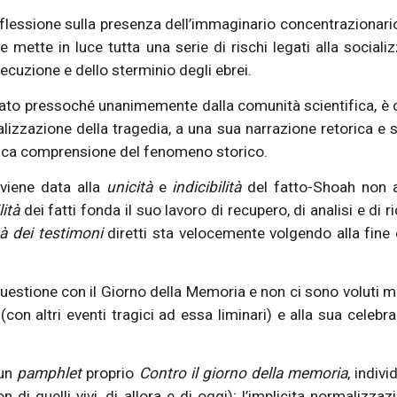
riflessione sulla presenza dell’immaginario concentrazionario n
e mette in luce tutta una serie di rischi legati alla sociali
cuzione e dello sterminio degli ebrei.
nciato pressoché unanimemente dalla comunità scientifica,
zzazione della tragedia, a una sua narrazione retorica e se
ritica comprensione del fenomeno storico.
viene data alla
unicità
e
indicibilità
del fatto-Shoah non ai
ità
dei fatti fonda il suo lavoro di recupero, di analisi e 
tà dei testimoni
diretti sta velocemente volgendo alla fine
uestione con il Giorno della Memoria e non ci sono voluti mo
con altri eventi tragici ad essa liminari) e alla sua celebra
 un
pamphlet
proprio
Contro il giorno della memoria
, indiv
n di quelli vivi, di allora e di oggi); l’implicita normaliz