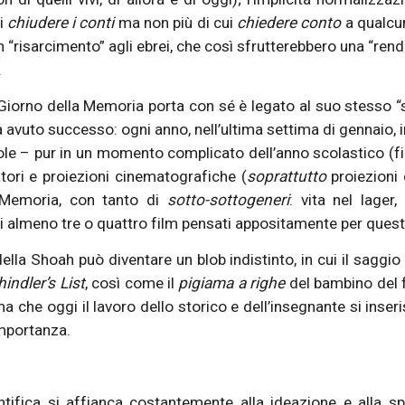
i
chiudere i conti
ma non più di cui
chiedere conto
a qualcuno
“risarcimento” agli ebrei, che così sfrutterebbero una “rendi
.
l Giorno della Memoria porta con sé è legato al suo stesso 
 avuto successo: ogni anno, nell’ultima settima di gennaio, in
 scuole – pur in un momento complicato dell’anno scolastico 
ori e proiezioni cinematografiche (
soprattutto
proiezioni
a-Memoria, con tanto di
sotto-sottogeneri
: vita nel lager,
ti almeno tre o quattro film pensati appositamente per ques
la Shoah può diventare un blob indistinto, in cui il saggio
indler’s List
, così come il
pigiama a righe
del bambino del 
 che oggi il lavoro dello storico e dell’insegnante si inse
importanza.
ientifica si affianca costantemente alla ideazione e alla 