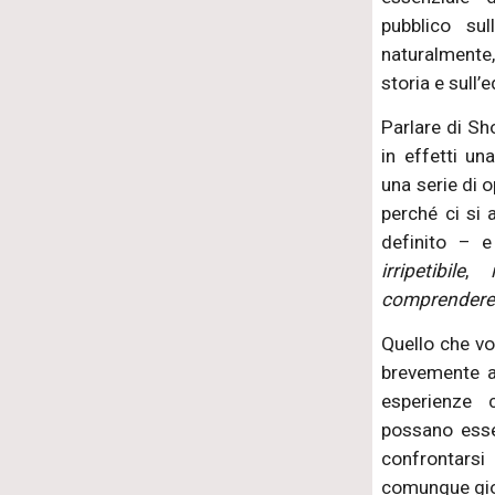
pubblico su
naturalmente,
storia e sull’
Parlare di Sh
in effetti un
una serie di 
perché ci si
definito – 
irripetibile
,
comprender
Quello che vo
brevemente al
esperienze c
possano esser
confrontarsi
comunque gio