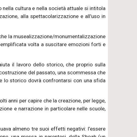
ella cultura e nella società attuale si intitola
zzazione, alla spettacolarizzazione e all’uso in
 è che la musealizzazione/monumentalizzazione
mplificata volta a suscitare emozioni forti e
uta il lavoro dello storico, che proprio sulla
di ricostruzione del passato, una scommessa che
 e lo storico dovrà confrontarsi con una sfida
lti anni per capire che la creazione, per legge,
zione e narrazione in particolare nelle scuole,
iduava almeno tre suoi effetti negativi: l’essere
zazione, una messa in parentesi, della Shoah (un