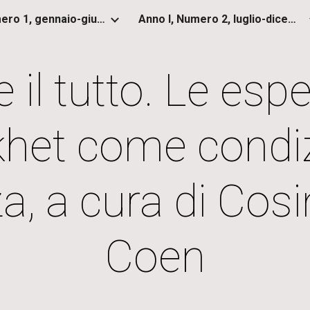
Anno I, Numero 1, gennaio-giugno 2012
Anno I, Numero 2, luglio-dicembre 2012
ip to main content
Skip to navigat
e il tutto. Le esp
het come condiz
, a cura di Cosi
Coen