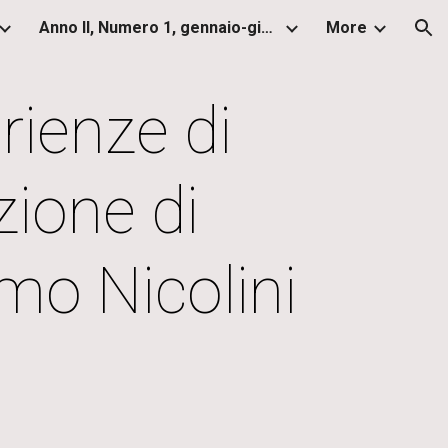
Anno II, Numero 1, gennaio-giugno 2013
More
ion
erienze di
ione di
mo Nicolini